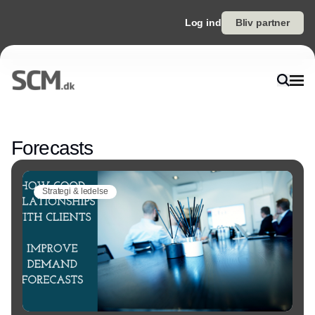
Log ind
Bliv partner
Annonce
Forecasts
Strategi & ledelse