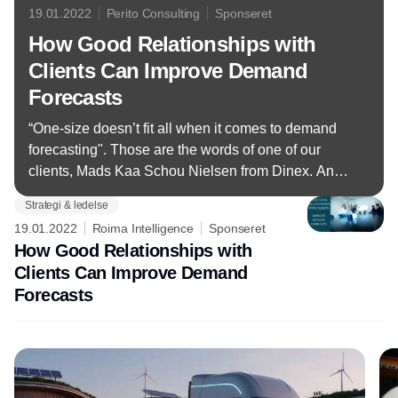
19.01.2022
Perito Consulting
Sponseret
How Good Relationships with
Clients Can Improve Demand
Forecasts
“One-size doesn’t fit all when it comes to demand
forecasting". Those are the words of one of our
clients, Mads Kaa Schou Nielsen from Dinex. And
he couldn’t be more right.
Strategi & ledelse
19.01.2022
Roima Intelligence
Sponseret
How Good Relationships with
Clients Can Improve Demand
Forecasts
Annonce