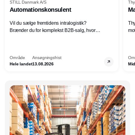
STILL Danmark A/S
Thy
Automationskonsulent
Ma
Vil du sælge fremtidens intralogistik?
Thy
Brænder du for komplekst B2B-salg, hvor
mot
teknik, forretning og relationer mødes?
vel
Motiveres du af at designe løsninger – ikke
opg
blot sælge produkter? Vil du arbejde med
Thy
Område
Ansøgningsfrist
Om
AGV/AMR, automation og
hel
Hele landet
13.08.2026
Mid
systemintegration hos nogle af Danmarks
mest spændende produktions- og
logistikvirksomheder?
Annonce