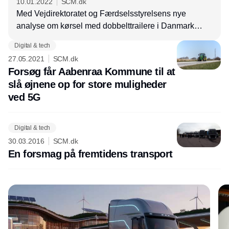
10.01.2022
SCM.dk
Med Vejdirektoratet og Færdselsstyrelsens nye
analyse om kørsel med dobbelttrailere i Danmark
betyder, er vi tættere på at se de lange vogntog på det
Digital & tech
danske vejnet. ITD, der aktivt har leveret input til
27.05.2021
SCM.dk
analysen, er begejstret for udsigten til transporter med
Forsøg får Aabenraa Kommune til at
ekstra lange lastbiler.
slå øjnene op for store muligheder
ved 5G
Digital & tech
30.03.2016
SCM.dk
En forsmag på fremtidens transport
Annonce