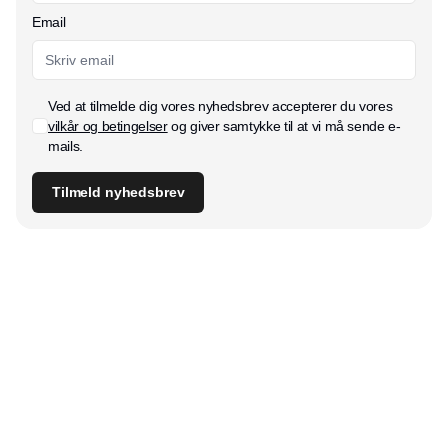
Email
Ved at tilmelde dig vores nyhedsbrev accepterer du vores
vilkår og betingelser
og giver samtykke til at vi må sende e-
mails.
Tilmeld nyhedsbrev
Udgiver
Horisont Gruppen a/s
Strandlodsvej 44
2300 København S
Telefon:
53506060