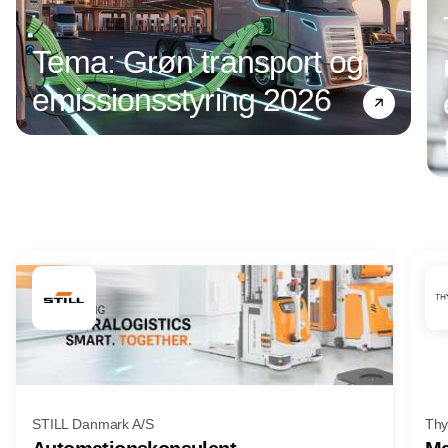
Tema: Grøn transport og
emissionsstyring 2026
Annonce
STILL Danmark A/S
Thy