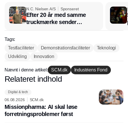
N.C. Nielsen A/S
Sponseret
Efter 20 år med samme
truckmærke sender
lagerchef stafetten videre
hos INOX
Tags:
Testfaciliteter
Demonstrationsfaciliteter
Teknologi
Udvikling
Innovation
Nævnt i denne artikel:
SCM.dk
Industriens Fond
Relateret indhold
Annonce
Digital & tech
06.08.2026
SCM.dk
Missionpharma: AI skal løse
forretningsproblemer først