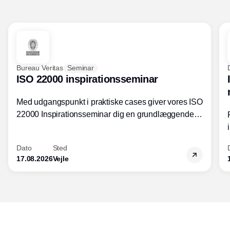
Bureau Veritas
Seminar
ISO 22000 inspirationsseminar
Med udgangspunkt i praktiske cases giver vores ISO
22000 Inspirationsseminar dig en grundlæggende
forståelse for fortolkning af ISO 22000 standardens
kravelementer og opbygning samt
Dato
Sted
fødevarestandardens integration med andre
17.08.2026
Vejle
standarder.