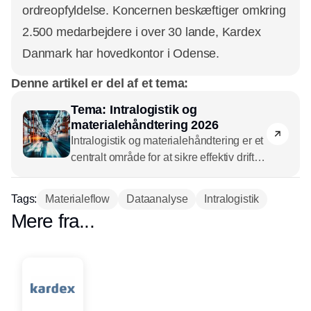
ordreopfyldelse. Koncernen beskæftiger omkring
2.500 medarbejdere i over 30 lande, Kardex
Danmark har hovedkontor i Odense.
Denne artikel er del af et tema:
Tema: Intralogistik og
materialehåndtering 2026
Intralogistik og materialehåndtering er et
centralt område for at sikre effektiv drift,
reducere spildtid, forbedre ergonomi og
understøtte fleksibilitet i den samlede
Tags:
Materialeflow
Dataanalyse
Intralogistik
forsyningskæde. Der foregår en hastig
Mere fra...
modning af teknologier
som AGV’er, AMR’er, automatiserede
sorteringsanlæg og avanceret
sensorteknologi, og det åbner op helt
nye muligheder på lageret.