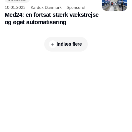
10.01.2023
Kardex Danmark
Sponseret
Med24: en fortsat stærk vækstrejse
og øget automatisering
Indlæs flere
Udgiver
Horisont Gruppen a/s
Strandlodsvej 44
2300 København S
Telefon:
53506060
www.horisontgruppen.dk