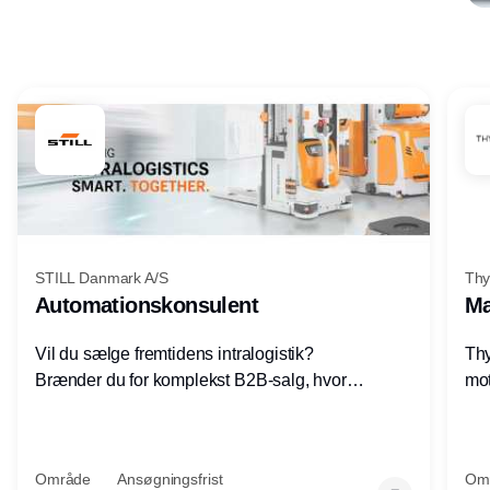
Annonce
STILL Danmark A/S
Thy
Automationskonsulent
Ma
Vil du sælge fremtidens intralogistik?
Thy
Brænder du for komplekst B2B-salg, hvor
mot
teknik, forretning og relationer mødes?
vel
Motiveres du af at designe løsninger – ikke
opg
blot sælge produkter? Vil du arbejde med
Thy
Område
Ansøgningsfrist
Om
AGV/AMR, automation og
hel