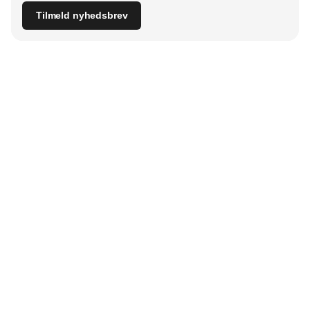
Tilmeld nyhedsbrev
Udgiver
Horisont Gruppen a/s
Strandlodsvej 44
2300 København S
Telefon:
53506060
www.horisontgruppen.dk
Indhold
Digital & tech
Produktion
Jobmarked
Distribution
Sourcing
Partnere
Lager
Strategi & ledelse
RSS-feed