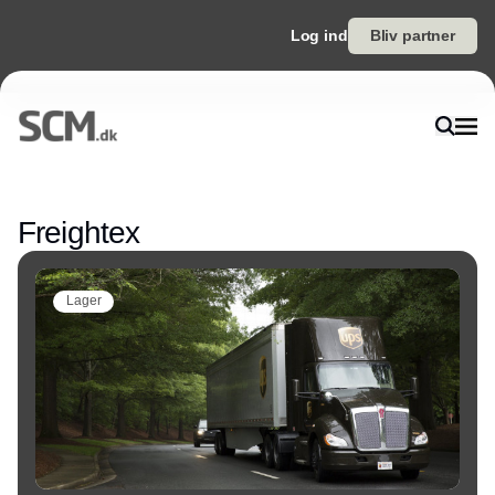
Log ind
Bliv partner
Annonce
Freightex
Lager