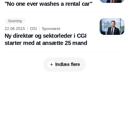
"No one ever washes a rental car"
Sourcing
22.04.2015
CGI
Sponseret
Ny direktør og sektorleder i CGI
starter med at ansætte 25 mand
Indlæs flere
Udgiver
Horisont Gruppen a/s
Strandlodsvej 44
2300 København S