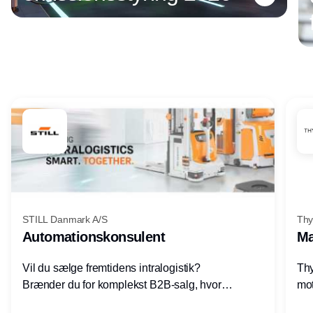
Annonce
STILL Danmark A/S
Thy
Automationskonsulent
Ma
Vil du sælge fremtidens intralogistik?
Thy
Brænder du for komplekst B2B-salg, hvor
mot
teknik, forretning og relationer mødes?
vel