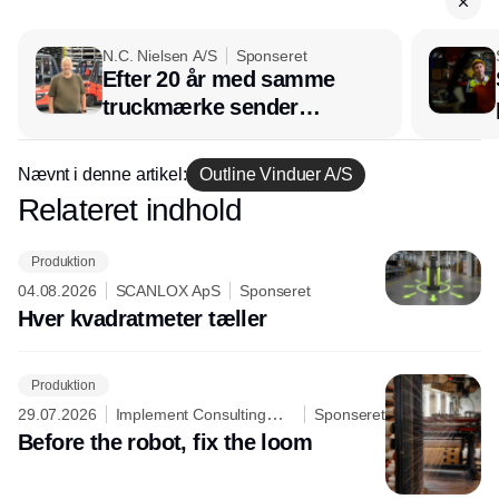
N.C. Nielsen A/S
Sponseret
Efter 20 år med samme
truckmærke sender
lagerchef stafetten videre
hos INOX
Nævnt i denne artikel:
Outline Vinduer A/S
Relateret indhold
Annonce
Produktion
04.08.2026
SCANLOX ApS
Sponseret
Hver kvadratmeter tæller
Produktion
29.07.2026
Implement Consulting
Sponseret
Group
Before the robot, fix the loom