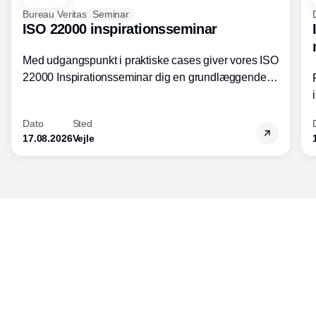
Bureau Veritas
Seminar
ISO 22000 inspirationsseminar
Med udgangspunkt i praktiske cases giver vores ISO
22000 Inspirationsseminar dig en grundlæggende
forståelse for fortolkning af ISO 22000 standardens
kravelementer og opbygning samt
Dato
Sted
fødevarestandardens integration med andre
17.08.2026
Vejle
standarder.
Udgiver
Horisont Gruppen a/s