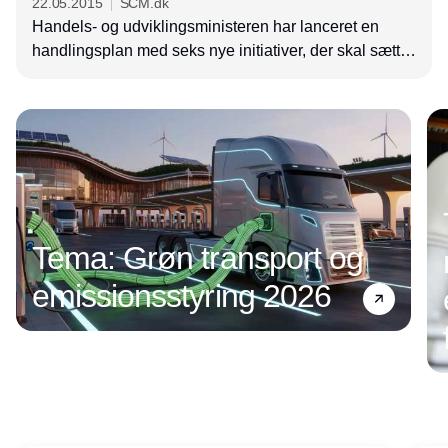
22.05.2015
SCM.dk
Handels- og udviklingsministeren har lanceret en
handlingsplan med seks nye initiativer, der skal sætte
gang i online-salget af danske varer til udenlandske
Annonce
forbrugere.
Tema: Grøn transport og
emissionsstyring 2026
Annonce