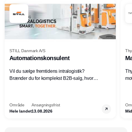
STILL Danmark A/S
Thy
Automationskonsulent
Ma
Vil du sælge fremtidens intralogistik?
Thy
Brænder du for komplekst B2B-salg, hvor
mot
teknik, forretning og relationer mødes?
vel
Motiveres du af at designe løsninger – ikke
opg
blot sælge produkter? Vil du arbejde med
Thy
Område
Ansøgningsfrist
Om
AGV/AMR, automation og
hel
Hele landet
13.08.2026
Mid
systemintegration hos nogle af Danmarks
mest spændende produktions- og
logistikvirksomheder?
Annonce