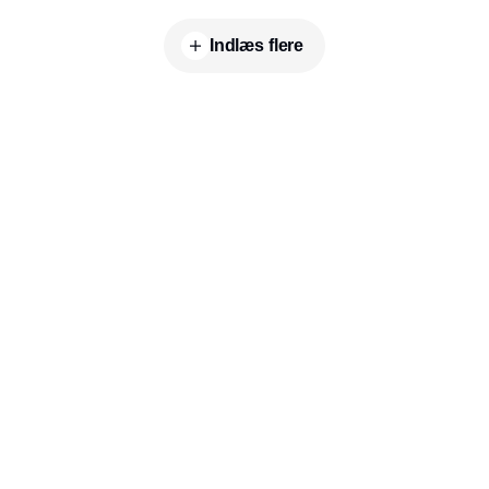
Indlæs flere
Udgiver
Horisont Gruppen a/s
Strandlodsvej 44
2300 København S
Telefon:
53506060
www.horisontgruppen.dk
Indhold
Digital & tech
Produktion
Jobmarked
Distribution
Sourcing
Partnere
Lager
Strategi & ledelse
RSS-feed