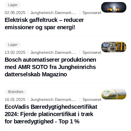
Lager
02.05.2025
Jungheinrich Danmark
Sponseret
A/S
Elektrisk gaffeltruck – reducer
emissioner og spar energi!
Lager
13.02.2025
Jungheinrich Danmark
Sponseret
A/S
Bosch automatiserer produktionen
med AMR SOTO fra Jungheinrichs
datterselskab Magazino
Branchen
16.01.2025
Jungheinrich Danmark
Sponseret
A/S
EcoVadis Bæredygtighedscertifikat
2024: Fjerde platincertifikat i træk
for bæredygtighed - Top 1 %