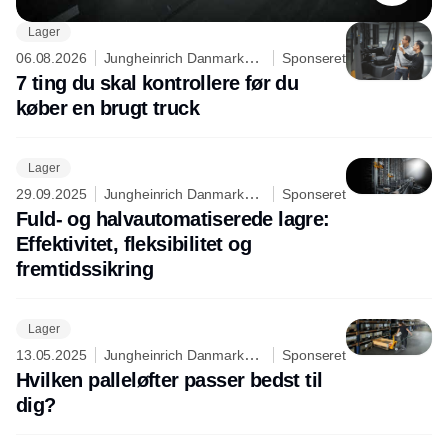
Lager
06.08.2026
Jungheinrich Danmark
Sponseret
A/S
7 ting du skal kontrollere før du
køber en brugt truck
Lager
29.09.2025
Jungheinrich Danmark
Sponseret
A/S
Fuld- og halvautomatiserede lagre:
Effektivitet, fleksibilitet og
fremtidssikring
Lager
13.05.2025
Jungheinrich Danmark
Sponseret
A/S
Hvilken palleløfter passer bedst til
dig?