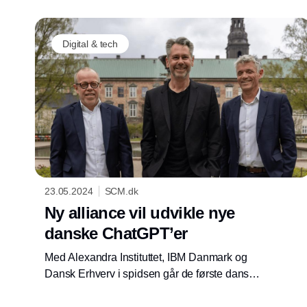
Digital & tech
23.05.2024
SCM.dk
Ny alliance vil udvikle nye
danske ChatGPT’er
Med Alexandra Instituttet, IBM Danmark og
Dansk Erhverv i spidsen går de første danske
private og offentlige organisationer nu
sammen om at skabe danske sprogmodeller.