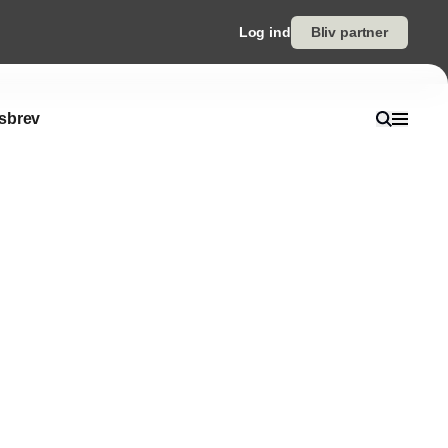
Log ind
Bliv partner
sbrev