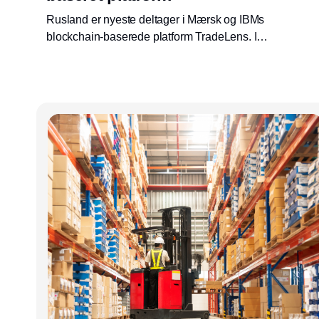
Rusland er nyeste deltager i Mærsk og IBMs
blockchain-baserede platform TradeLens. I
første omgang vil området omkring Skt.
Petersborg blive brugt som pilot for
lanceringen.