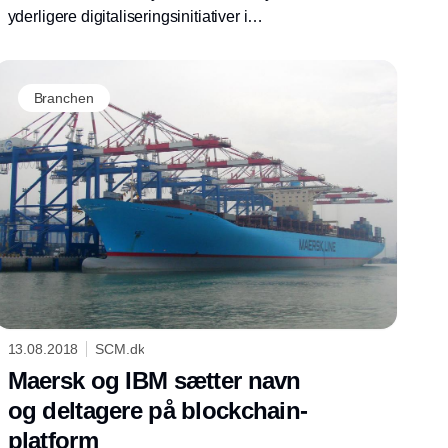
yderligere digitaliseringsinitiativer i
shippingindustrien. DP World melder sig ind i
Mærsks blockchain-platform TradeLens, der
skal minimere omkostningerne i industriens
Branchen
forsyningskæder.
13.08.2018
SCM.dk
Maersk og IBM sætter navn
og deltagere på blockchain-
platform