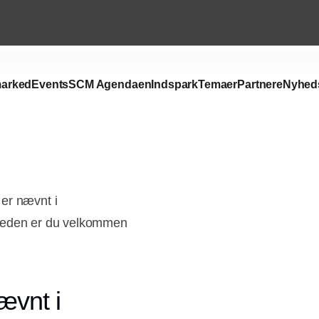
arked
Events
SCM Agendaen
Indspark
Temaer
Partnere
Nyhed
er nævnt i
mheden er du velkommen
ævnt i