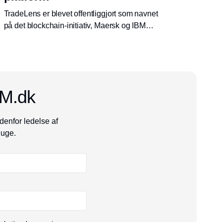
TradeLens er blevet offentliggjort som navnet
på det blockchain-initiativ, Maersk og IBM
annoncerede tilbage i januar. En gruppe på
94 havnemyndigheder, terminaloperatører,
speditører, logistikselskaber og andre aktører
er ombord som de første.
CM.dk
denfor ledelse af
 uge.