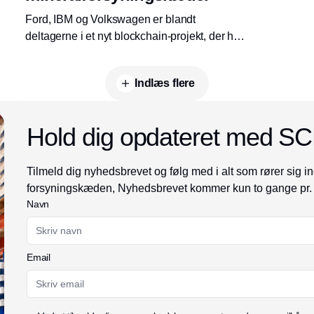
Ford, IBM og Volkswagen er blandt
deltagerne i et nyt blockchain-projekt, der har
til mål at skabe et åbent industrinetværk, som
kan spore og validere sjældne mineraler og
Indlæs flere
andre materialer til produktion af biler og
forbrugerelektronik.
Hold dig opdateret med S
Tilmeld dig nyhedsbrevet og følg med i alt som rører sig in
forsyningskæden, Nyhedsbrevet kommer kun to gange pr.
Navn
Email