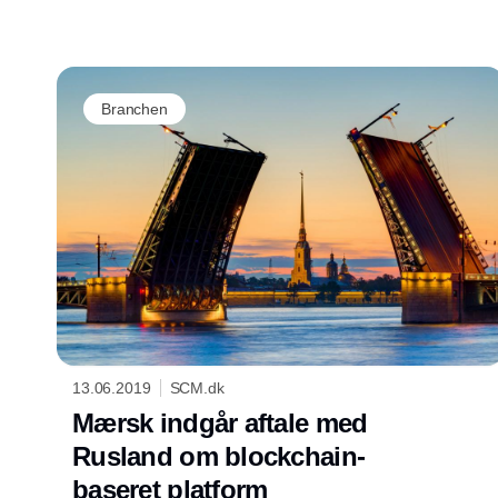
Modellerne bygger på ufravigelige principper
om ansvarlig AI.
Branchen
13.06.2019
SCM.dk
Mærsk indgår aftale med
Rusland om blockchain-
baseret platform