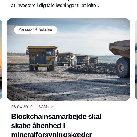
at investere i digitale løsninger til at løfte
deres forretning – heriblandt at kunne
beherske egne data gennem MDM-løsninger.
En ny rapport fra den internationale
Strategi & ledelse
rådgivningsvirksomhed Gartner, slår fast at
danske Stibo Systems udfordrer førende
spillere som IBM og SAP med deres
løsninger.
26.04.2019
SCM.dk
Blockchainsamarbejde skal
skabe åbenhed i
mineralforsyningskæder