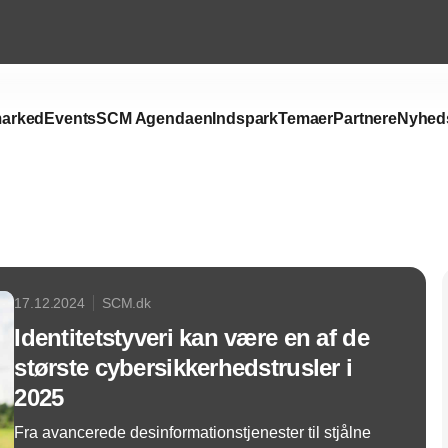
arked
Events
SCM Agendaen
Indspark
Temaer
Partnere
Nyhed
Annonce
17.12.2024
SCM.dk
Identitetstyveri kan være en af de
største cybersikkerhedstrusler i
2025
Fra avancerede desinformationstjenester til stjålne