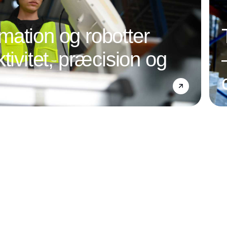
ation og robotter
tivitet, præcision og