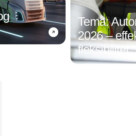
og
Tema: Autom
2026 – effek
fleksibilitet
Annonce