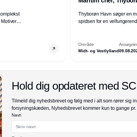
Maritim chef, Thybo
 komplekst
Thyborøn Havn søger en mari
? Motiveres
spidsen for en velfungerende
? Vil du
opgave for havnens virkso
ion hos
Kommune - og for hele Nord
Område
Ansøgning
Midt- og Vestlylland
09.08.20
Annonce
Hold dig opdateret med S
Tilmeld dig nyhedsbrevet og følg med i alt som rører sig in
forsyningskæden, Nyhedsbrevet kommer kun to gange pr.
Navn