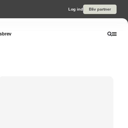
Log ind
Bliv partner
sbrev