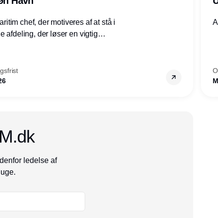
røn Havn
U
tim chef, der motiveres af at stå i
A
 afdeling, der løser en vigtig
mheder, Thyborøn by, Lemvig
vestjylland.
sfrist
O
26
M
CM.dk
denfor ledelse af
 uge.