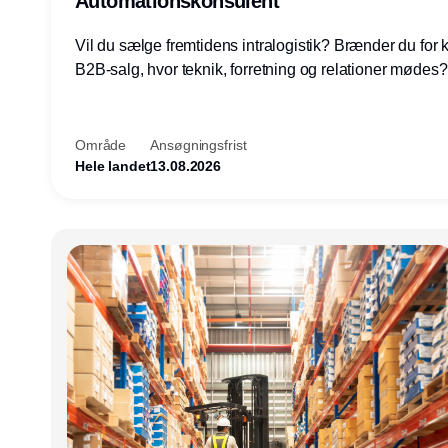
Automationskonsulent
Vil du sælge fremtidens intralogistik? Brænder du for
B2B-salg, hvor teknik, forretning og relationer mødes
du af at designe løsninger – ikke blot sælge produkter
arbejde med AGV/AMR, automation og systemintegrat
nogle af Danmarks mest spændende produktions- og
Område
Ansøgningsfrist
logistikvirksomheder?
Hele landet
13.08.2026