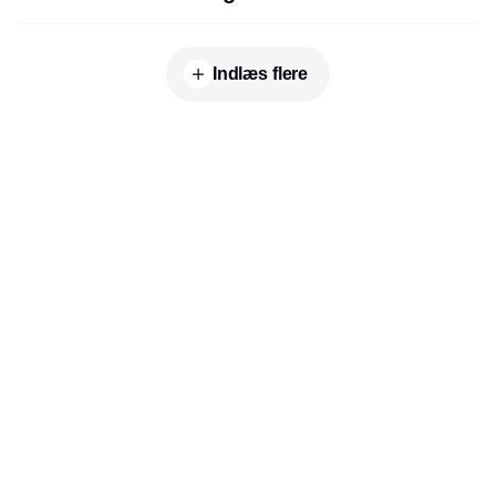
Indlæs flere
Udgiver
Horisont Gruppen a/s
Strandlodsvej 44
2300 København S
Telefon:
53506060
www.horisontgruppen.dk
Indhold
Digital & tech
Produktion
Jobmarked
Distribution
Sourcing
Partnere