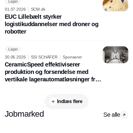
Lager
01.07.2026
SCM.dk
EUC Lillebælt styrker
logistikuddannelser med droner og
robotter
Lager
30.06.2026
SSI SCHÄFER
Sponseret
CeramicSpeed effektiviserer
produktion og forsendelse med
vertikale lagerautomatløsninger fra
SSI SCHAEFER
Indlæs flere
Jobmarked
Se alle