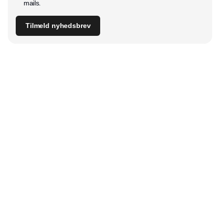
mails.
Tilmeld nyhedsbrev
Udgiver
Horisont Gruppen a/s
Strandlodsvej 44
2300 København S
Telefon:
53506060
www.horisontgruppen.dk
Indhold
Digital & tech
Produktion
Jobmarked
Distribution
Sourcing
Partnere