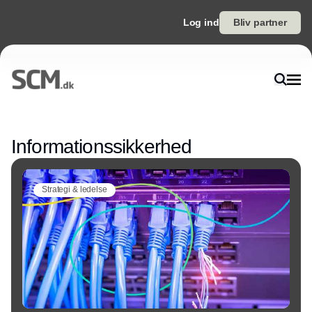
Log ind
Bliv partner
Annonce
Informationssikkerhed
Strategi & ledelse