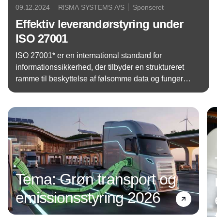
09.12.2024
RISMA SYSTEMS A/S
Sponseret
Effektiv leverandørstyring under
ISO 27001
ISO 27001* er en international standard for
informationssikkerhed, der tilbyder en struktureret
ramme til beskyttelse af følsomme data og fungerer
som et kvalitetsstempel overfor kunder og partnere.
Annonce
Tema: Grøn transport og
emissionsstyring 2026