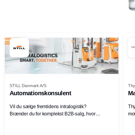
Annonce
STILL Danmark A/S
Thy
Automationskonsulent
Ma
Vil du sælge fremtidens intralogistik?
Thy
Brænder du for komplekst B2B-salg, hvor
mot
teknik, forretning og relationer mødes?
vel
Motiveres du af at designe løsninger – ikke
opg