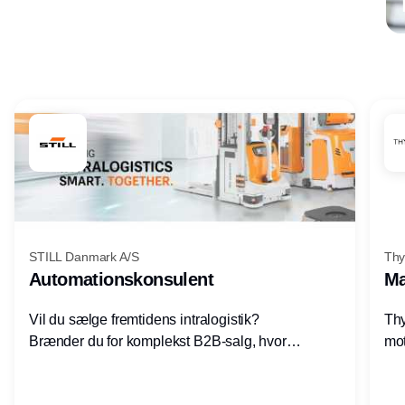
Annonce
STILL Danmark A/S
Thy
Automationskonsulent
Ma
Vil du sælge fremtidens intralogistik?
Thy
Brænder du for komplekst B2B-salg, hvor
mot
teknik, forretning og relationer mødes?
vel
Motiveres du af at designe løsninger – ikke
opg