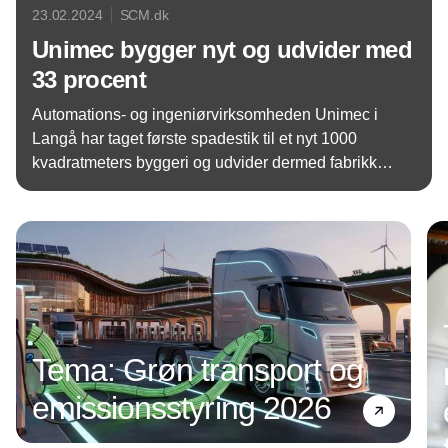
23.02.2024
SCM.dk
Unimec bygger nyt og udvider med
33 procent
Automations- og ingeniørvirksomheden Unimec i
Langå har taget første spadestik til et nyt 1000
kvadratmeters byggeri og udvider dermed fabrikken
med en tredjedel for at give plads til vækst og nye
Annonce
medarbejdere.
Tema: Grøn transport og
emissionsstyring 2026