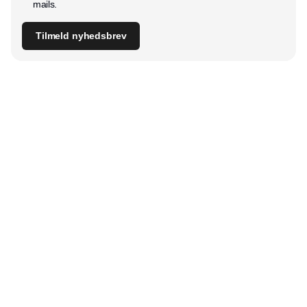
mails.
Tilmeld nyhedsbrev
Udgiver
Horisont Gruppen a/s
Strandlodsvej 44
2300 København S
Telefon:
53506060
www.horisontgruppen.dk
Indhold
Digital & tech
Produktion
Jobmarked
Distribution
Sourcing
Partnere