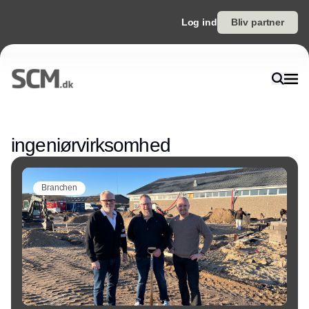
Log ind
Bliv partner
Annonce
ingeniørvirksomhed
Branchen