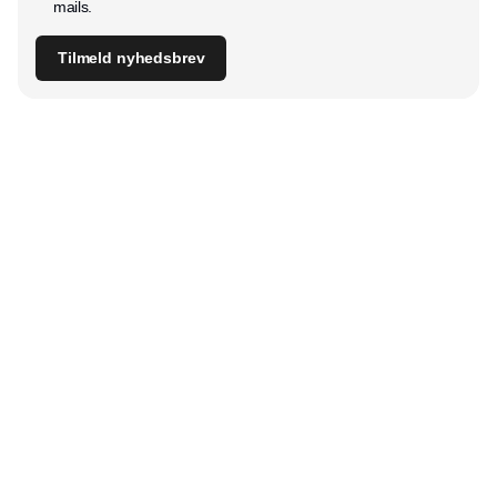
mails.
Tilmeld nyhedsbrev
Udgiver
Horisont Gruppen a/s
Strandlodsvej 44
2300 København S
Telefon:
53506060
www.horisontgruppen.dk
Indhold
Digital & tech
Produktion
Jobmarked
Distribution
Sourcing
Partnere