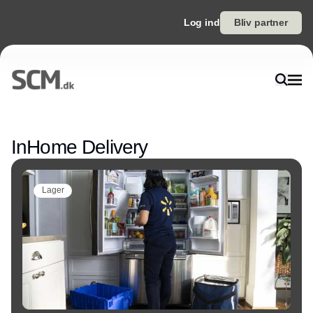
Log ind
Bliv partner
Annonce
InHome Delivery
Lager