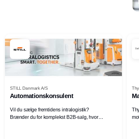
Annonce
STILL Danmark A/S
Thy
Automationskonsulent
Ma
Vil du sælge fremtidens intralogistik?
Thy
Brænder du for komplekst B2B-salg, hvor
mot
teknik, forretning og relationer mødes?
vel
Motiveres du af at designe løsninger – ikke
opg