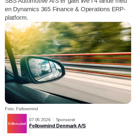
SBS Automotive A/S er gået live i 4 lande med
en Dynamics 365 Finance & Operations ERP-
platform.
Foto: Fellowmind
07.05.2026
Sponseret
Fellowmind Denmark A/S