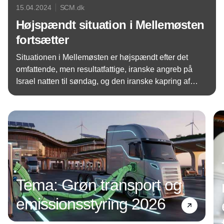
15.04.2024
SCM.dk
Højspændt situation i Mellemøsten
fortsætter
Situationen i Mellemøsten er højspændt efter det
omfattende, men resultatfattige, iranske angreb på
Israel natten til søndag, og den iranske kapring af
et delvist israelsk ejede containerskib MSC Aries i
Annonce
Hormuz Strædet lørdag.
Tema: Grøn transport og
emissionsstyring 2026