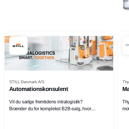
Annonce
STILL Danmark A/S
Thy
Automationskonsulent
Ma
Vil du sælge fremtidens intralogistik?
Thy
Brænder du for komplekst B2B-salg, hvor
mot
teknik, forretning og relationer mødes?
vel
Motiveres du af at designe løsninger – ikke
opg