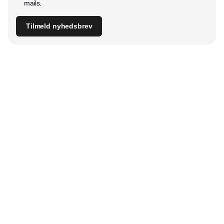
mails.
Tilmeld nyhedsbrev
Udgiver
Horisont Gruppen a/s
Strandlodsvej 44
2300 København S
Telefon:
53506060
www.horisontgruppen.dk
Indhold
Digital & tech
Produktion
Jobmarked
Distribution
Sourcing
Partnere