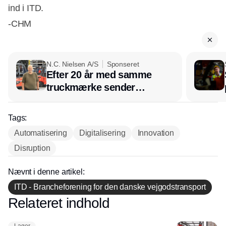
ind i ITD.
-CHM
N.C. Nielsen A/S
Sponseret
Efter 20 år med samme
truckmærke sender
lagerchef stafetten videre
hos INOX
Tags:
Automatisering
Digitalisering
Innovation
Disruption
Nævnt i denne artikel:
ITD - Brancheforening for den danske vejgodstransport
Relateret indhold
Annonce