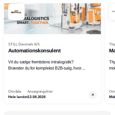
STILL Danmark A/S
Thy
Automationskonsulent
Ma
Vil du sælge fremtidens intralogistik?
Thy
Brænder du for komplekst B2B-salg, hvor
mot
teknik, forretning og relationer mødes?
vel
Motiveres du af at designe løsninger – ikke
opg
blot sælge produkter? Vil du arbejde med
Thy
Område
Ansøgningsfrist
Om
AGV/AMR, automation og
hel
Hele landet
13.08.2026
Mid
systemintegration hos nogle af Danmarks
mest spændende produktions- og
logistikvirksomheder?
Annonce