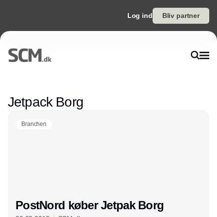
Log ind
Bliv partner
Annonce
Jetpack Borg
Branchen
PostNord køber Jetpak Borg