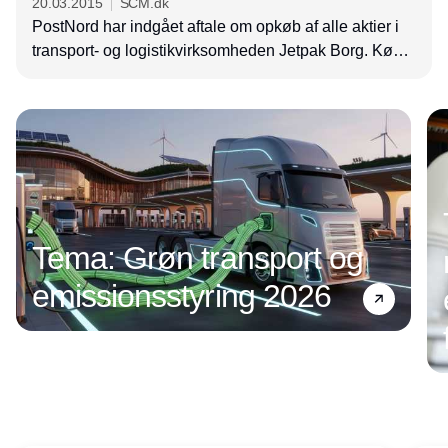
20.03.2015
SCM.dk
PostNord har indgået aftale om opkøb af alle aktier i
transport- og logistikvirksomheden Jetpak Borg. Købet
supplerer PostNords virksomhed i Norge og skal
Annonce
styrke koncernens position på det norske
logistikmarked.
Tema: Grøn transport og
emissionsstyring 2026
Annonce