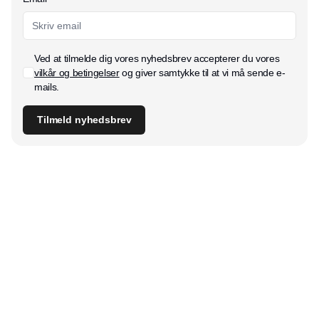
Ved at tilmelde dig vores nyhedsbrev accepterer du vores
vilkår og betingelser
og giver samtykke til at vi må sende e-
mails.
Tilmeld nyhedsbrev
Udgiver
Horisont Gruppen a/s
Strandlodsvej 44
2300 København S
Telefon:
53506060
www.horisontgruppen.dk