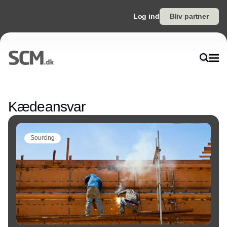
Log ind
Bliv partner
Annonce
Kædeansvar
Sourcing