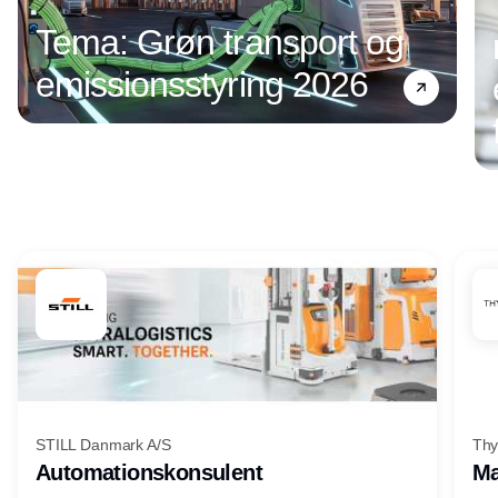
Tema: Grøn transport og
emissionsstyring 2026
Annonce
STILL Danmark A/S
Thy
Automationskonsulent
Ma