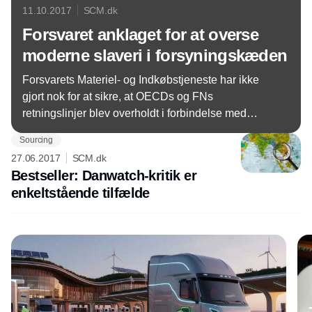
11.10.2017
SCM.dk
Forsvaret anklaget for at overse
moderne slaveri i forsyningskæden
Forsvarets Materiel- og Indkøbstjeneste har ikke
gjort nok for at sikre, at OECDs og FNs
retningslinjer blev overholdt i forbindelse med
byggeriet af Danmarks nye krigsskib, mener
Sourcing
eksperter. Skibet endte med at blive bygget af
27.06.2017
SCM.dk
nordkoreanske tvangsarbejdere.
Bestseller: Danwatch-kritik er
enkeltstående tilfælde
Annonce