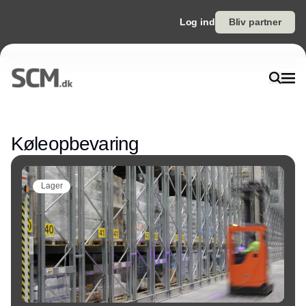
Log ind
Bliv partner
Annonce
Køleopbevaring
Lager