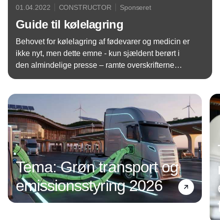
01.04.2022
CONSTRUCTOR
Sponseret
Guide til kølelagring
Behovet for kølelagring af fødevarer og medicin er
ikke nyt, men dette emne - kun sjældent berørt i
den almindelige presse – ramte overskrifterne
under tilblivelsen af Covid-19 vaccinen.
Annonce
Tema: Grøn transport og
emissionsstyring 2026