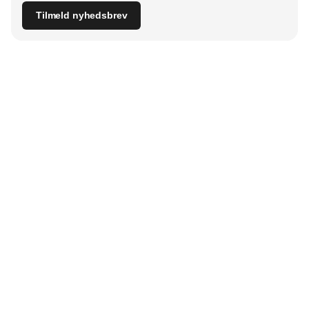
Tilmeld nyhedsbrev
Udgiver
Horisont Gruppen a/s
Strandlodsvej 44
2300 København S
Telefon:
53506060
www.horisontgruppen.dk
Indhold
Digital & tech
Produktion
Jobmarked
Distribution
Sourcing
Partnere
Lager
Strategi & ledelse
RSS-feed