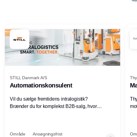
Annonce
STILL Danmark A/S
Thy
Automationskonsulent
Ma
Vil du sælge fremtidens intralogistik?
Thy
Brænder du for komplekst B2B-salg, hvor
mot
teknik, forretning og relationer mødes?
vel
Motiveres du af at designe løsninger – ikke
opg
blot sælge produkter? Vil du arbejde med
Thy
Område
Ansøgningsfrist
Om
AGV/AMR, automation og
hel