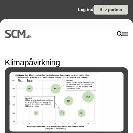
Log ind
Bliv partner
Annonce
Klimapåvirkning
Branchen