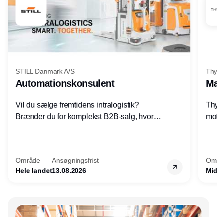
STILL Danmark A/S
Thy
Automationskonsulent
Ma
Vil du sælge fremtidens intralogistik?
Thy
Brænder du for komplekst B2B-salg, hvor
mot
teknik, forretning og relationer mødes?
vel
Motiveres du af at designe løsninger – ikke
opg
blot sælge produkter? Vil du arbejde med
Thy
Område
Ansøgningsfrist
Om
AGV/AMR, automation og
hel
Hele landet
13.08.2026
Mid
systemintegration hos nogle af Danmarks
mest spændende produktions- og
logistikvirksomheder?
Annonce