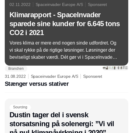
02.11.2022
Spaceinvader Europe A/S
Sponseret
Klimarapport - SpaceInvader
sparede sine kunder for 6.645 tons
CO2 i 2021
Vores klima er mere end nogen sinde udfordret. Og
vi skal rykke på de rigtige løsninger. Løsninger der
beviseligt skaber værdi. Dét gør vi i SpaceInvader.
Og vi har taget vores egen medicin og bevist dette,
Branchen
ved at udvikle vores klimarapport for 2021.
31.08.2022
Spaceinvader Europe A/S
Sponseret
Stænger versus stativer
Sourcing
Dustin tager del i svensk
storsatsning på solenergi: ”Vi vil
nå nul klimapåvirkning i 2030”