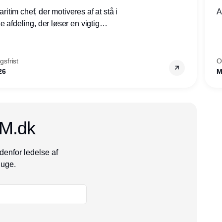
tim chef, der motiveres af at stå i
A
 afdeling, der løser en vigtig
mheder, Thyborøn by, Lemvig
vestjylland.
sfrist
O
26
M
CM.dk
denfor ledelse af
 uge.