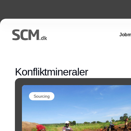
Jobm
Konfliktmineraler
Sourcing