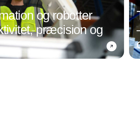
ation og robotter
tivitet, præcision og