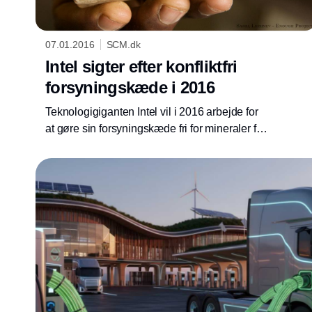
07.01.2016
SCM.dk
Intel sigter efter konfliktfri
forsyningskæde i 2016
Teknologigiganten Intel vil i 2016 arbejde for
at gøre sin forsyningskæde fri for mineraler fra
miner, hvis ejere bidrager til konflikter i Afrika
syd for Sahara.