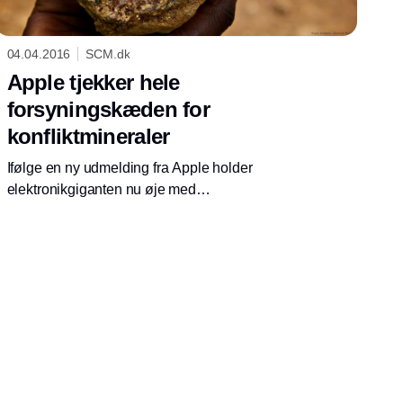
04.04.2016
SCM.dk
Apple tjekker hele
forsyningskæden for
konfliktmineraler
Ifølge en ny udmelding fra Apple holder
elektronikgiganten nu øje med
konfliktmineraler i hele sin forsyningskæde.
NGO bifalder indsatsen og kalder den et
eksempel til efterfølgelse.