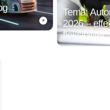
og
Tema: Autom
2026 – effek
fleksibilitet
Annonce