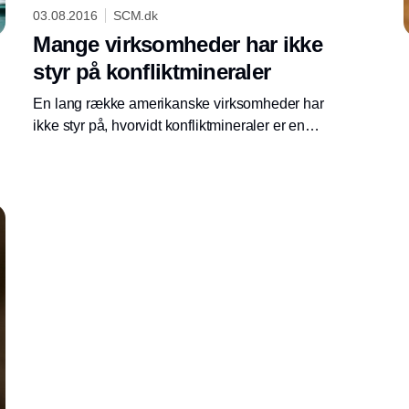
03.08.2016
SCM.dk
Mange virksomheder har ikke
styr på konfliktmineraler
En lang række amerikanske virksomheder har
ikke styr på, hvorvidt konfliktmineraler er en
del af deres forsyningskæde, selvom de har
været pålagt at rapportere om det i tre år.
Annonce