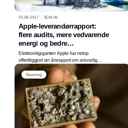
03.04.2017
SCM.dk
Apple-leverandørrapport:
flere audits, mere vedvarende
energi og bedre
arbejdsforhold
Elektronikgiganten Apple har netop
offentliggjort sin årsrapport om ansvarlig
leverandørstyring, og ifølge selskabet selv er
der fremskridt på stort set alle områder,
Sourcing
samtidig med at man anerkender, at der stadig
er arbejde, der skal gøres.