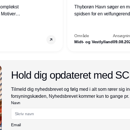
 komplekst
Thyborøn Havn søger en mari
? Motiveres
spidsen for en velfungerende
? Vil du
opgave for havnens virkso
ion hos
Kommune - og for hele Nord
Område
Ansøgning
Midt- og Vestlylland
09.08.20
Annonce
Hold dig opdateret med S
Tilmeld dig nyhedsbrevet og følg med i alt som rører sig in
forsyningskæden, Nyhedsbrevet kommer kun to gange pr.
Navn
Email