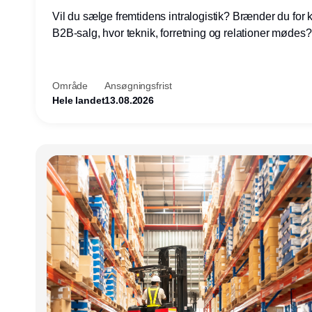
Vil du sælge fremtidens intralogistik? Brænder du for
B2B-salg, hvor teknik, forretning og relationer mødes
du af at designe løsninger – ikke blot sælge produkter
arbejde med AGV/AMR, automation og systemintegrat
nogle af Danmarks mest spændende produktions- og
Område
Ansøgningsfrist
logistikvirksomheder?
Hele landet
13.08.2026