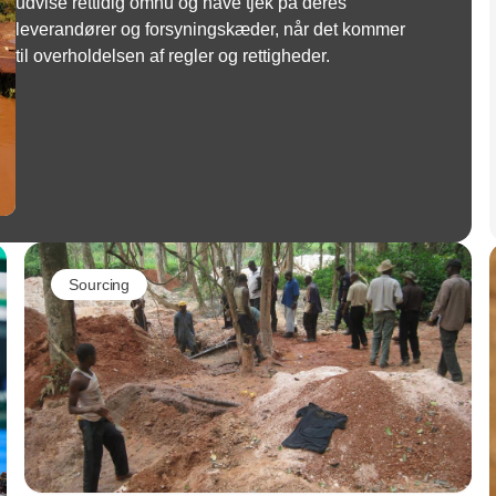
udvise rettidig omhu og have tjek på deres
leverandører og forsyningskæder, når det kommer
til overholdelsen af regler og rettigheder.
Sourcing