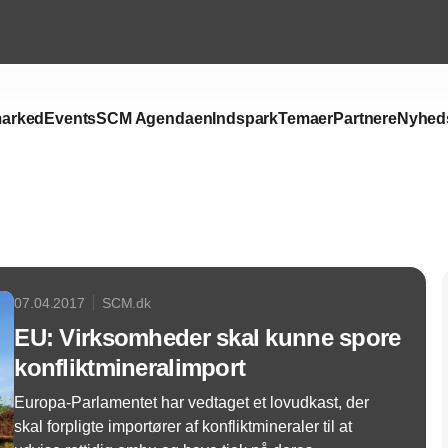
arked
Events
SCM Agendaen
Indspark
Temaer
Partnere
Nyhed
Annonce
07.04.2017
SCM.dk
EU: Virksomheder skal kunne spore
konfliktmineralimport
Europa-Parlamentet har vedtaget et lovudkast, der
skal forpligte importører af konfliktmineraler til at