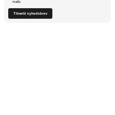
mails.
Tilmeld nyhedsbrev
Udgiver
Horisont Gruppen a/s
Strandlodsvej 44
2300 København S
Telefon:
53506060
www.horisontgruppen.dk
Indhold
Digital & tech
Produktion
Jobmarked
Distribution
Sourcing
Partnere