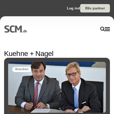
Log ind
Bliv partner
Annonce
Kuehne + Nagel
Branchen