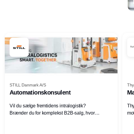
Annonce
STILL Danmark A/S
Thy
Automationskonsulent
Ma
Vil du sælge fremtidens intralogistik?
Thy
Brænder du for komplekst B2B-salg, hvor
mot
teknik, forretning og relationer mødes?
vel
Motiveres du af at designe løsninger – ikke
opg