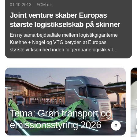
01.10.2013
SCM.dk
Joint venture skaber Europas
største logistikselskab på skinner
En ny samarbejdsaftale mellem logistikgiganterne
Kuehne + Nagel og VTG betyder, at Europas
største virksomhed inden for jernbanelogistik vil
være en realitet fra 1. januar 2014.
Annonce
Tema: Grøn transport og
emissionsstyring 2026