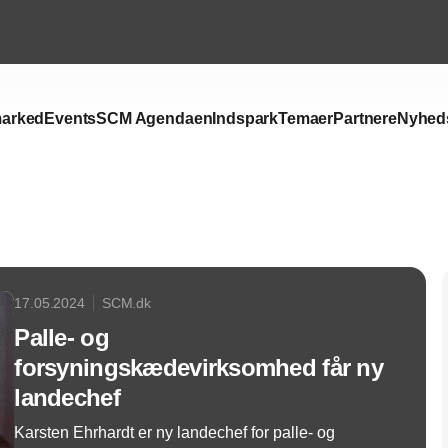
arked
Events
SCM Agendaen
Indspark
Temaer
Partnere
Nyhed
Annonce
17.05.2024
SCM.dk
Palle- og
forsyningskædevirksomhed får ny
landechef
Karsten Ehrhardt er ny landechef for palle- og