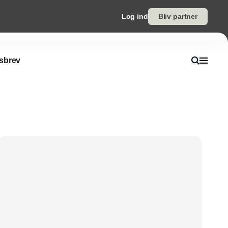
Log ind
Bliv partner
sbrev