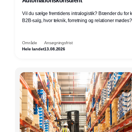
Automationskonsulent
Vil du sælge fremtidens intralogistik? Brænder du for
B2B-salg, hvor teknik, forretning og relationer mødes
du af at designe løsninger – ikke blot sælge produkter
arbejde med AGV/AMR, automation og systemintegrat
nogle af Danmarks mest spændende produktions- og
Område
Ansøgningsfrist
logistikvirksomheder?
Hele landet
13.08.2026