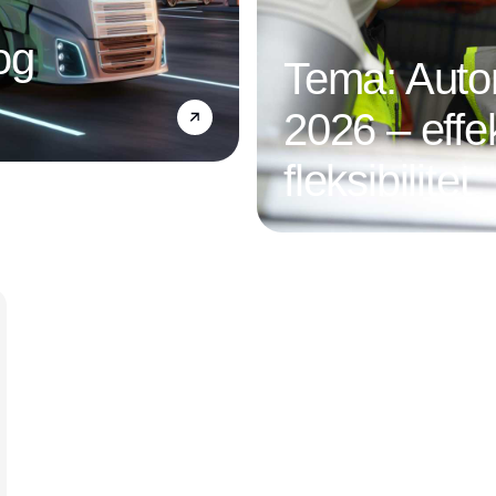
og
Tema: Autom
2026 – effek
fleksibilitet
Annonce