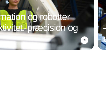
ation og robotter
tivitet, præcision og