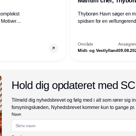
Maritim chef, Thybo
 komplekst
Thyborøn Havn søger en mari
? Motiveres
spidsen for en velfungerende
? Vil du
opgave for havnens virkso
ion hos
Kommune - og for hele Nord
Område
Ansøgning
Midt- og Vestlylland
09.08.20
Annonce
Hold dig opdateret med S
Tilmeld dig nyhedsbrevet og følg med i alt som rører sig in
forsyningskæden, Nyhedsbrevet kommer kun to gange pr.
Navn