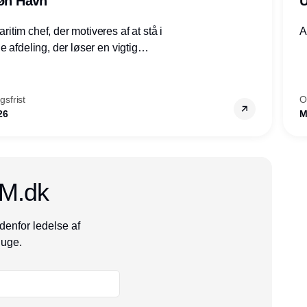
røn Havn
U
tim chef, der motiveres af at stå i
A
 afdeling, der løser en vigtig
mheder, Thyborøn by, Lemvig
vestjylland.
sfrist
O
26
M
CM.dk
denfor ledelse af
 uge.