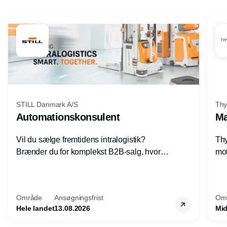
Annonce
STILL Danmark A/S
Thy
Automationskonsulent
Ma
Vil du sælge fremtidens intralogistik?
Thy
Brænder du for komplekst B2B-salg, hvor
mot
teknik, forretning og relationer mødes?
vel
Motiveres du af at designe løsninger – ikke
opg
blot sælge produkter? Vil du arbejde med
Thy
Område
Ansøgningsfrist
Om
AGV/AMR, automation og
hel
Hele landet
13.08.2026
Mid
systemintegration hos nogle af Danmarks
mest spændende produktions- og