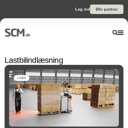
Log ind
Bliv partner
Annonce
Lastbilindlæsning
Lager