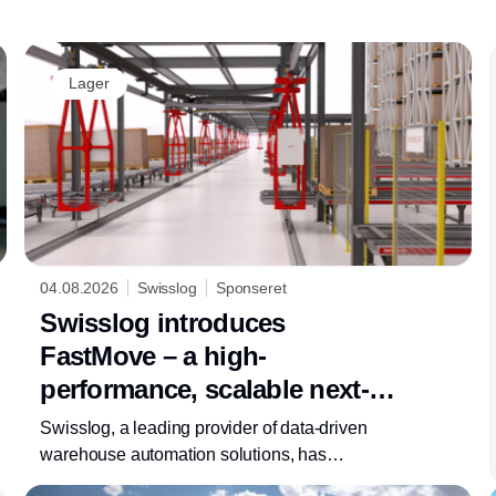
Lager
04.08.2026
Swisslog
Sponseret
Swisslog introduces
FastMove – a high-
performance, scalable next-
generation monorail solution
Swisslog, a leading provider of data-driven
for future-ready pallet
warehouse automation solutions, has
repositioned its proven monorail system under
transport