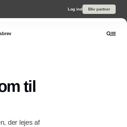
Log ind
Bliv partner
sbrev
om til
n, der lejes af