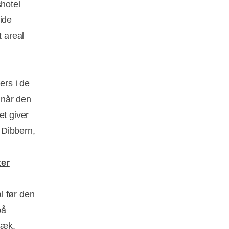
hotel
ide
 areal
ers i de
, når den
et giver
n Dibbern,
ter
l før den
på
bæk.