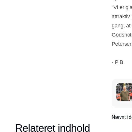
"Vi er g
attraktiv
gang, at
Godshotel
Peterse
- PiB
Nævnt i d
Relateret indhold