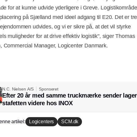
lade for at kunne udvide yderligere i Greve. Logistikområde
 placering på Sjælland med ideel adgang til E20. Det er tr
 ejendommen udvides, og vi er sikre på, at det vil styrke
s muligheder for at drive effektiv logistik", siger Thomas
n, Commercial Manager, Logicenter Danmark.
N.C. Nielsen A/S
Sponseret
Efter 20 år med samme truckmærke sender lager
stafetten videre hos INOX
enne artikel:
Logicenters
SCM.dk
Annonce