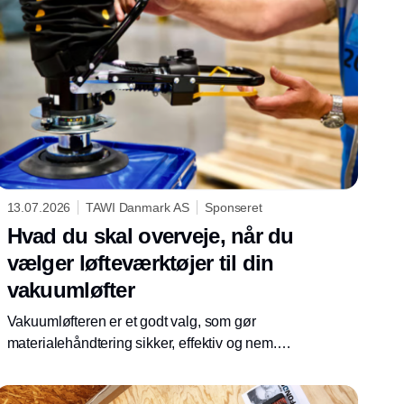
13.07.2026
TAWI Danmark AS
Sponseret
Hvad du skal overveje, når du
vælger løfteværktøjer til din
vakuumløfter
Vakuumløfteren er et godt valg, som gør
materialehåndtering sikker, effektiv og nem.
Men for at få maksimal funktionalitet ud af din
vakuumløfter, skal den være udstyret med det