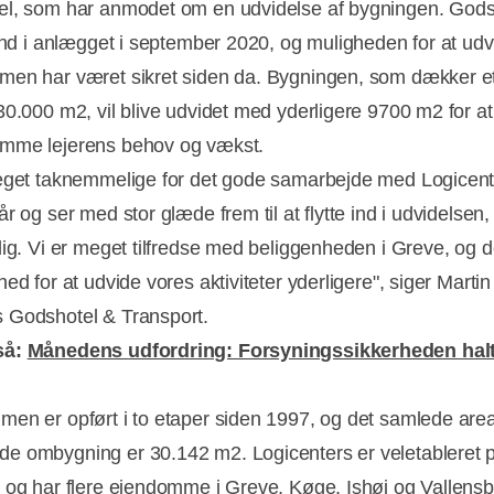
l, som har anmodet om en udvidelse af bygningen. Gods
 ind i anlægget i september 2020, og muligheden for at udv
en har været sikret siden da. Bygningen, som dækker et
30.000 m2, vil blive udvidet med yderligere 9700 m2 for at
mme lejerens behov og vækst.
eget taknemmelige for det gode samarbejde med Logicent
r og ser med stor glæde frem til at flytte ind i udvidelsen
dig. Vi er meget tilfredse med beliggenheden i Greve, og d
ed for at udvide vores aktiviteter yderligere", siger Marti
 Godshotel & Transport.
så:
Månedens udfordring: Forsyningssikkerheden hal
en er opført i to etaper siden 1997, og det samlede area
Annonce
 ombygning er 30.142 m2. Logicenters er veletableret 
 og har flere ejendomme i Greve, Køge, Ishøj og Vallens