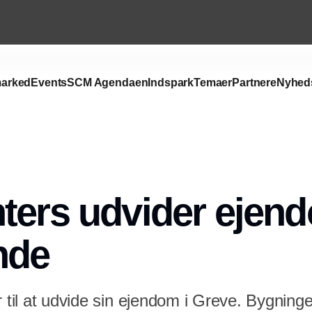
arked
Events
SCM Agendaen
Indspark
Temaer
Partnere
Nyhed
Annonce
ters udvider ejend
nde
r til at udvide sin ejendom i Greve. Bygninge