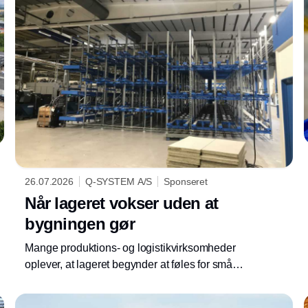
26.07.2026
Q-SYSTEM A/S
Sponseret
Når lageret vokser uden at
bygningen gør
Mange produktions- og logistikvirksomheder
oplever, at lageret begynder at føles for småt.
Gangarealer bliver brugt som midlertidige
bufferzoner, paller flyttes flere gange, og