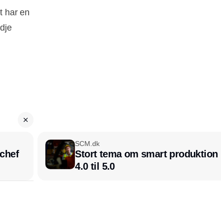
t har en
edje
SCM.dk
chef
Stort tema om smart produktion i
4.0 til 5.0