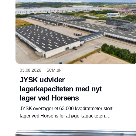
03.08.2026
SCM.dk
JYSK udvider
lagerkapaciteten med nyt
lager ved Horsens
JYSK overtager et 63.000 kvadratmeter stort
lager ved Horsens for at øge kapaciteten,
samle mindre lagre og styrke leverancer til
butikker og e-handel.