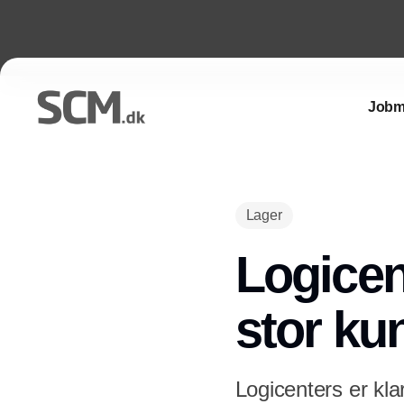
Jobm
Lager
Logicen
stor ku
Logicenters er kla