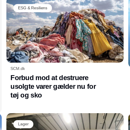
the new name FastMove. The updated
ESG & Resiliens
product identity reflects enhanced customer
value, with a focus on performance, flexibility,
and improved equipment lifecycle for long-
distance pallet transport.
SCM.dk
Forbud mod at destruere
usolgte varer gælder nu for
tøj og sko
Lager