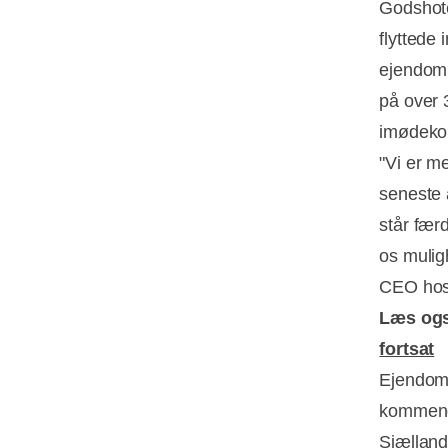
Godshote
flyttede
ejendomm
på over 
imødeko
"Vi er m
seneste å
står fær
os muligh
CEO hos
Læs og
fortsat
Ejendomm
kommende
Sjælland