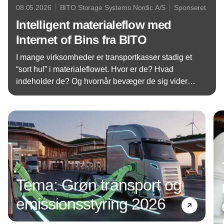
08.05.2026
BITO Storage Systems Nordic A/S
Sponseret
Intelligent materialeflow med
Internet of Bins fra BITO
I mange virksomheder er transportkasser stadig et
“sort hul” i materialeflowet. Hvor er de? Hvad
indeholder de? Og hvornår bevæger de sig videre i
processen? Manglende overblik skaber spildtid, fejl
Annonce
og unødvendig kapitalbinding. Med Internet of Bins
fra BITO tager intralogistikken et afgørende skridt
ind i Logistik 4.0.
Tema: Grøn transport og
emissionsstyring 2026