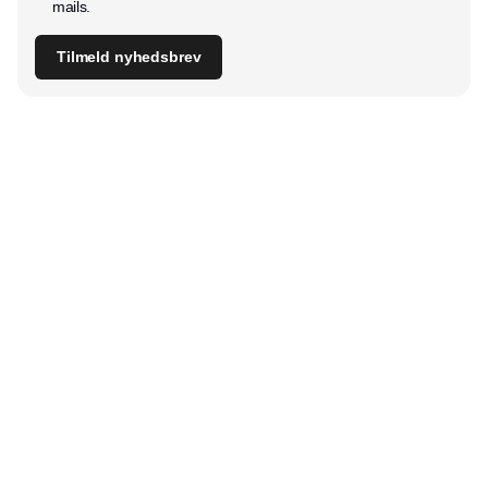
mails.
Tilmeld nyhedsbrev
Udgiver
Horisont Gruppen a/s
Strandlodsvej 44
2300 København S
Telefon:
53506060
www.horisontgruppen.dk
Indhold
Digital & tech
Produktion
Jobmarked
Distribution
Sourcing
Partnere