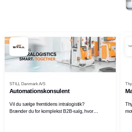
Annonce
STILL Danmark A/S
Thy
Automationskonsulent
Ma
Vil du sælge fremtidens intralogistik?
Thy
Brænder du for komplekst B2B-salg, hvor
mot
teknik, forretning og relationer mødes?
vel
Motiveres du af at designe løsninger – ikke
opg