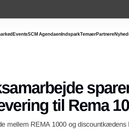
arked
Events
SCM Agendaen
Indspark
Temaer
Partnere
Nyhed
Annonce
ksamarbejde spare
evering til Rema 1
jde mellem REMA 1000 og discountkædens l