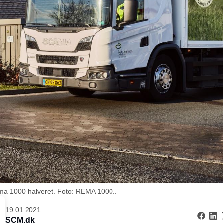
Rema 1000 halveret. Foto: REMA 1000..
19.01.2021
SCM.dk