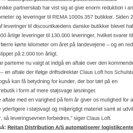
ikke partnerskab har vist sig at give enorm reduktion i ant
lometer og leveringer til REMA 1000s 357 butikker. Siden 
Annonce
af leveringer til discountkædens danske butikker blevet hal
00 årlige leveringer til 130.000 leveringer, hvilket svarer ti
r færre kørte kilometer om året på landevejene – og en red
ippet på 2.000 ton årligt.
ar parterne nu valgt at indgå en aftale over den kommend
 en aftale der ifølge driftsdirektør Claus Loft hos Schulst
 også kan få betydning for kunder, der bor tæt på en
rebutik i form af mere støjsvage løsninger.
 aftale med en varighed på fem år giver os mulighed for a
 yderligere i støjsvagt og miljørigtigt materiel samt at udv
, så leveringsevnen forbedres,” siger Claus Loft.
så:
Reitan Distribution A/S automatiserer logistikcente