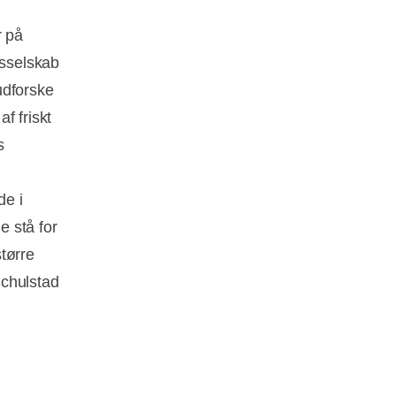
r på
nsselskab
 udforske
af friskt
s
de i
e stå for
større
Schulstad