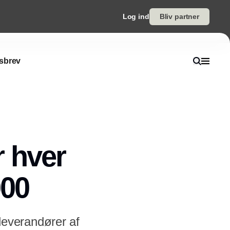
Log ind
Bliv partner
sbrev
r hver
000
everandører af