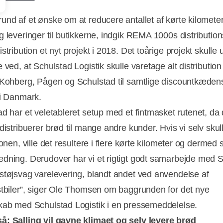
und af et ønske om at reducere antallet af kørte kilomete
g leveringer til butikkerne, indgik REMA 1000s distributio
stribution et nyt projekt i 2018. Det toårige projekt skulle
 ved, at Schulstad Logistik skulle varetage alt distribution 
 Kohberg, Pågen og Schulstad til samtlige discountkæden
 i Danmark.
ad har et veletableret setup med et fintmasket rutenet, da 
distribuerer brød til mange andre kunder. Hvis vi selv skull
ionen, ville det resultere i flere kørte kilometer og dermed 
dning. Derudover har vi et rigtigt godt samarbejde med 
støjsvag varelevering, blandt andet ved anvendelse af
stbiler”, siger Ole Thomsen om baggrunden for det nye
kab med Schulstad Logistik i en pressemeddelelse.
så:
Salling vil gavne klimaet og selv levere brød