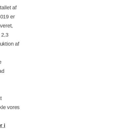
allet af
2019 er
veret,
l 2,3
uktion af
e
ad
t
ikle vores
r i