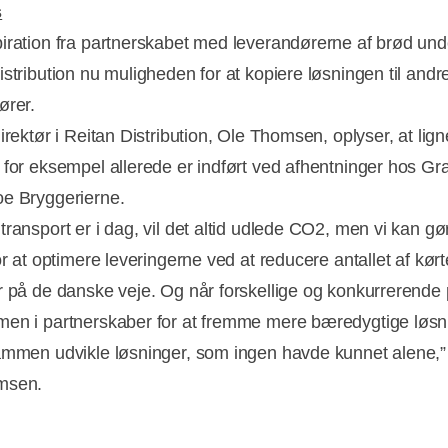
s
iration fra partnerskabet med leverandørerne af brød un
istribution nu muligheden for at kopiere løsningen til andr
ører.
irektør i Reitan Distribution, Ole Thomsen, oplyser, at lig
 for eksempel allerede er indført ved afhentninger hos Gr
e Bryggerierne.
transport er i dag, vil det altid udlede CO2, men vi kan gø
or at optimere leveringerne ved at reducere antallet af kørt
r på de danske veje. Og når forskellige og konkurrerende 
en i partnerskaber for at fremme mere bæredygtige løsn
ammen udvikle løsninger, som ingen havde kunnet alene,”
msen.