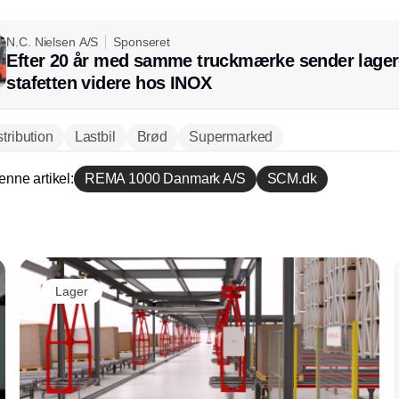
N.C. Nielsen A/S
Sponseret
Efter 20 år med samme truckmærke sender lager
stafetten videre hos INOX
stribution
Lastbil
Brød
Supermarked
enne artikel:
REMA 1000 Danmark A/S
SCM.dk
Annonce
Lager