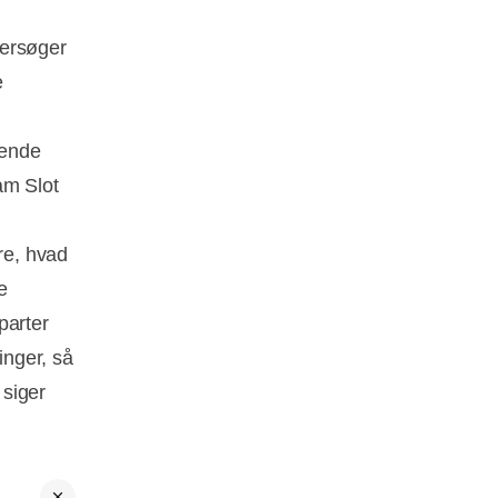
dersøger
e
nende
am Slot
re, hvad
e
parter
inger, så
 siger