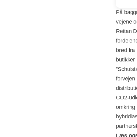
På baggr
vejene o
Reitan Di
fordelene
brød fra
butikker
”Schulst
forvejen 
distribut
CO2-udle
omkring 
hybridla
partners
Læs og