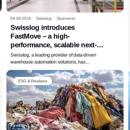
04.08.2026
Swisslog
Sponseret
Swisslog introduces
FastMove – a high-
performance, scalable next-
generation monorail solution
Swisslog, a leading provider of data-driven
for future-ready pallet
warehouse automation solutions, has
repositioned its proven monorail system under
transport
the new name FastMove. The updated
ESG & Resiliens
product identity reflects enhanced customer
value, with a focus on performance, flexibility,
and improved equipment lifecycle for long-
distance pallet transport.