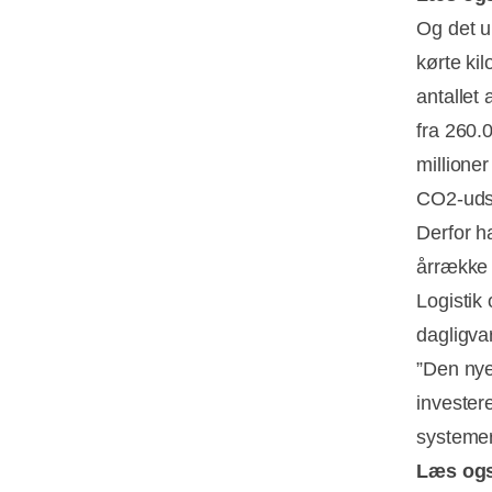
Og det un
kørte ki
antallet 
fra 260.0
millione
CO2-udsl
Derfor h
årrække –
Logistik
dagligva
”Den nye
investere
systemer
Læs og