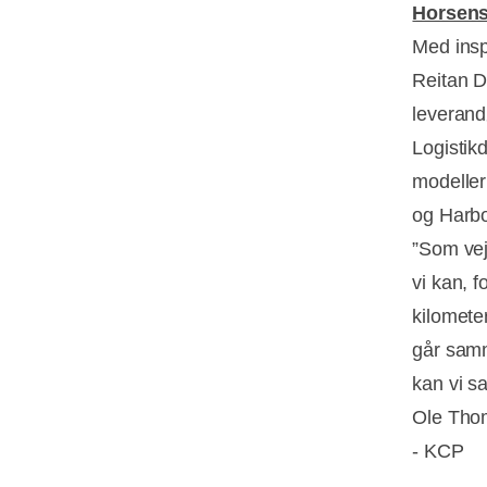
Horsen
Med insp
Reitan D
leverand
Logistikd
modeller
og Harbo
”Som vej
vi kan, f
kilomete
går samm
kan vi s
Ole Tho
- KCP