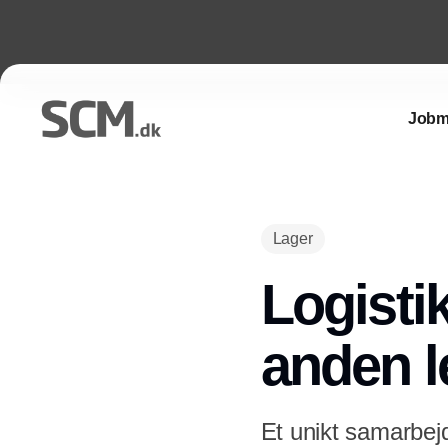
Jobm
Lager
Logisti
anden l
Et unikt samarbe