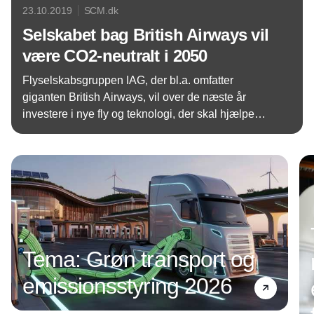
23.10.2019
SCM.dk
Selskabet bag British Airways vil
være CO2-neutralt i 2050
Flyselskabsgruppen IAG, der bl.a. omfatter
giganten British Airways, vil over de næste år
investere i nye fly og teknologi, der skal hjælpe
med at nå målet om at blive CO2-neutrale i 2050.
Annonce
Det vil dog kræve kompensation for udledningen
gennem investeringer i CO2-reduktionsprojekter,
mener selskabet.
Tema: Grøn transport og
emissionsstyring 2026