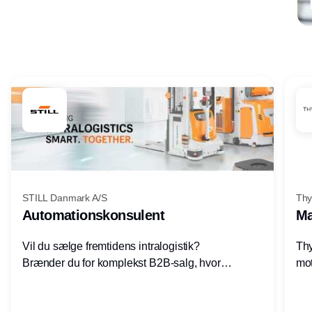
Annonce
STILL Danmark A/S
Thy
Automationskonsulent
Ma
Vil du sælge fremtidens intralogistik?
Thy
Brænder du for komplekst B2B-salg, hvor
mot
teknik, forretning og relationer mødes?
vel
Motiveres du af at designe løsninger – ikke
opg