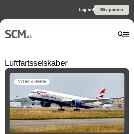
Log ind
Bliv partner
Annonce
Luftfartsselskaber
Strategi & ledelse