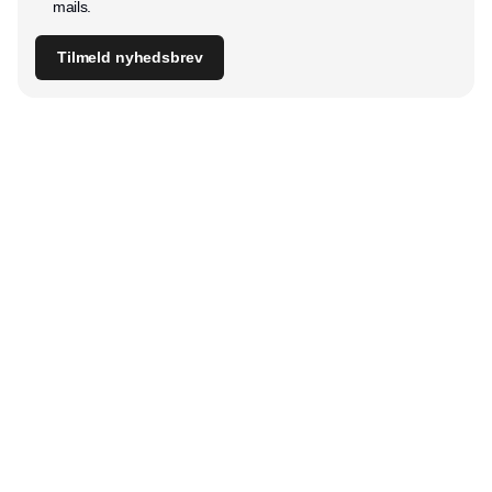
mails.
Tilmeld nyhedsbrev
Udgiver
Horisont Gruppen a/s
Strandlodsvej 44
2300 København S
Telefon:
53506060
www.horisontgruppen.dk
Indhold
Digital & tech
Produktion
Jobmarked
Distribution
Sourcing
Partnere