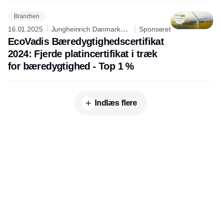
Branchen
16.01.2025
Jungheinrich Danmark
Sponseret
A/S
EcoVadis Bæredygtighedscertifikat
2024: Fjerde platincertifikat i træk
for bæredygtighed - Top 1 %
Indlæs flere
Udgiver
Horisont Gruppen a/s
Strandlodsvej 44
2300 København S