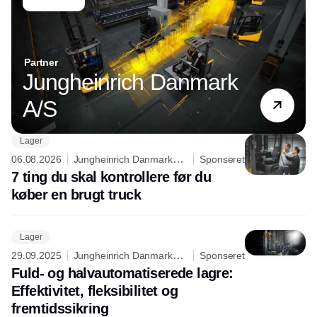
Partner
Jungheinrich Danmark
A/S
Lager
06.08.2026
Jungheinrich Danmark
Sponseret
A/S
7 ting du skal kontrollere før du
køber en brugt truck
Lager
29.09.2025
Jungheinrich Danmark
Sponseret
A/S
Fuld- og halvautomatiserede lagre:
Effektivitet, fleksibilitet og
fremtidssikring