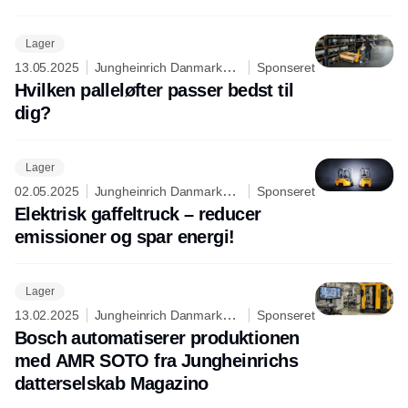
Lager
13.05.2025
Jungheinrich Danmark
Sponseret
A/S
Hvilken palleløfter passer bedst til
dig?
Lager
02.05.2025
Jungheinrich Danmark
Sponseret
A/S
Elektrisk gaffeltruck – reducer
emissioner og spar energi!
Lager
13.02.2025
Jungheinrich Danmark
Sponseret
A/S
Bosch automatiserer produktionen
med AMR SOTO fra Jungheinrichs
datterselskab Magazino