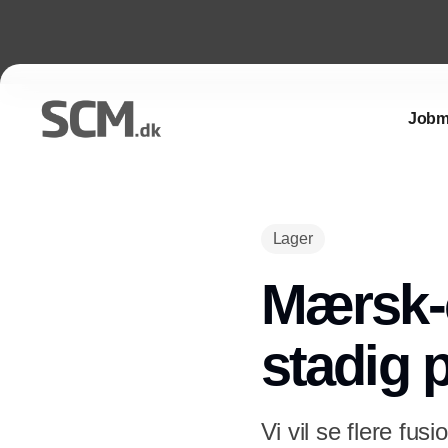
Jobm
Lager
Mærsk-c
stadig p
Vi vil se flere fu