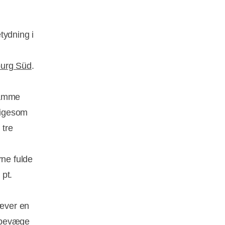
tydning i
burg Süd
.
ramme 
 ligesom
 tre
rne fulde
 pt.
ræver en
å bevæge