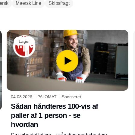
rsk
Maersk Line
Skibsfragt
Annonce
Lager
04.08.2026
PALOMAT
Sponseret
Sådan håndteres 100-vis af
paller af 1 person - se
hvordan
Gør arbejdet lettere – skån dine medarbejdere