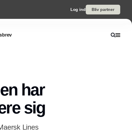
Log ind
Bliv partner
sbrev
en har
ere sig
 Maersk Lines