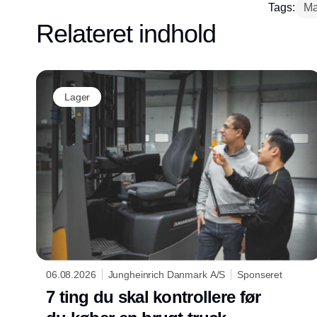
Tags:
Mæ
Relateret indhold
Lager
06.08.2026
Jungheinrich Danmark A/S
Sponseret
7 ting du skal kontrollere før