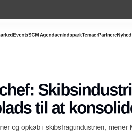
arked
Events
SCM Agendaen
Indspark
Temaer
Partnere
Nyhed
Annonce
hef: Skibsindustri
lads til at konsolid
sioner og opkøb i skibsfragtindustrien, mener