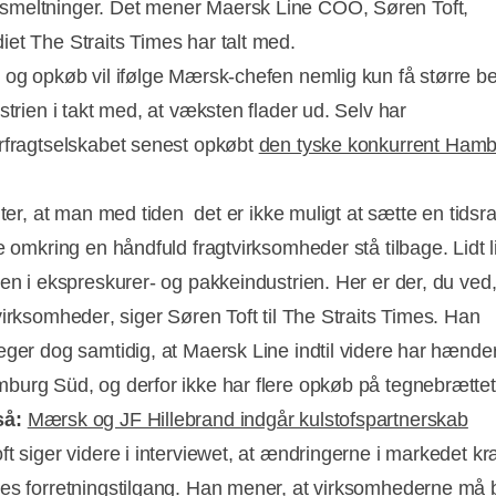
meltninger. Det mener Maersk Line COO, Søren Toft,
et The Straits Times har talt med.
 og opkøb vil ifølge Mærsk-chefen nemlig kun få større be
strien i takt med, at væksten flader ud. Selv har
rfragtselskabet senest opkøbt
den tyske konkurrent Ham
nter, at man med tiden  det er ikke muligt at sætte en tids
se omkring en håndfuld fragtvirksomheder stå tilbage. Lidt
gen i ekspreskurer- og pakkeindustrien. Her er der, du ved,
Annonce
irksomheder, siger Søren Toft til The Straits Times. Han
eger dog samtidig, at Maersk Line indtil videre har hænde
urg Süd, og derfor ikke har flere opkøb på tegnebrættet
så:
Mærsk og JF Hillebrand indgår kulstofspartnerskab
ft siger videre i interviewet, at ændringerne i markedet k
es forretningstilgang. Han mener, at virksomhederne m