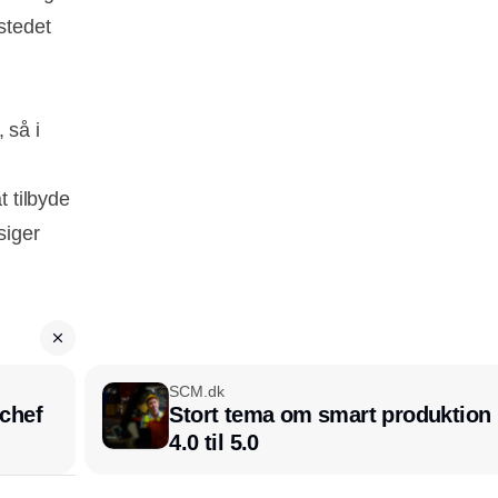
stedet
 så i
t tilbyde
siger
SCM.dk
chef
Stort tema om smart produktion i
4.0 til 5.0