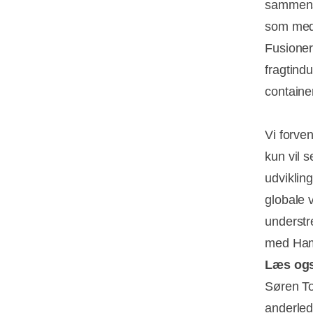
sammens
som medi
Fusioner
fragtindu
containe
Vi forve
kun vil 
udviklin
globale v
understr
med Hamb
Læs og
Søren To
anderled