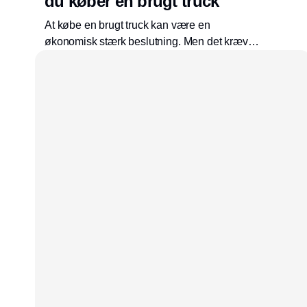
du køber en brugt truck
At købe en brugt truck kan være en
økonomisk stærk beslutning. Men det kræver,
at du ved, hvad du skal kigge efter. En brugt
truck er ikke bare en lavere anskaffelsespris.
Den er også en investering i driftssikkerhed,
arbejdsmiljø, kapacitet og fremtidige
serviceomkostninger. Derfor bør valget ikke
kun baseres på model, pris og leveringstid.
Den tekniske stand, dokumentationen og
truckens faktiske anvendelse er mindst lige så
vigtig.