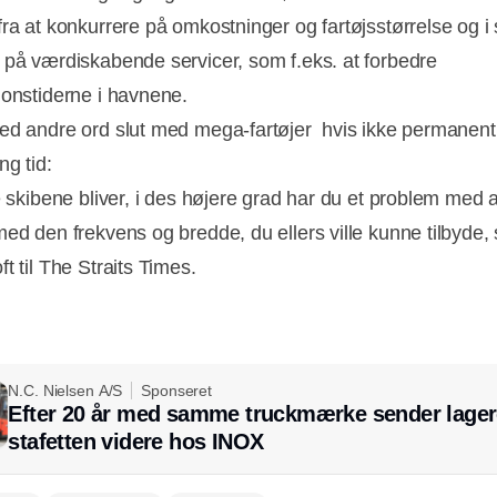
fra at konkurrere på omkostninger og fartøjsstørrelse og i 
 på værdiskabende servicer, som f.eks. at forbedre
ionstiderne i havnene.
ed andre ord slut med mega-fartøjer  hvis ikke permanent,
ng tid:
e skibene bliver, i des højere grad har du et problem med a
ed den frekvens og bredde, du ellers ville kunne tilbyde, 
t til The Straits Times.
N.C. Nielsen A/S
Sponseret
Efter 20 år med samme truckmærke sender lager
stafetten videre hos INOX