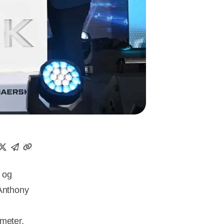
- og
 Anthony
tmeter,