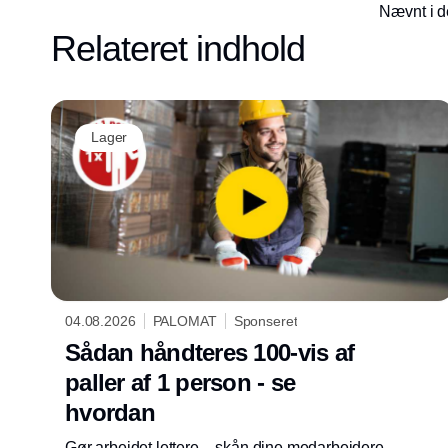
Nævnt i d
Relateret indhold
Lager
04.08.2026
PALOMAT
Sponseret
Sådan håndteres 100-vis af
paller af 1 person - se
hvordan
Gør arbejdet lettere – skån dine medarbejdere