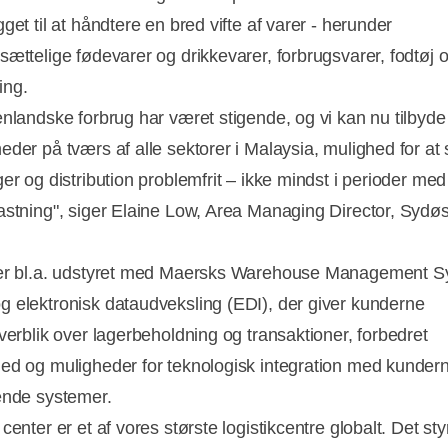
get til at håndtere en bred vifte af varer - herunder
sættelige fødevarer og drikkevarer, forbrugsvarer, fodtøj 
ing.
enlandske forbrug har været stigende, og vi kan nu tilbyde
eder på tværs af alle sektorer i Malaysia, mulighed for at 
er og distribution problemfrit – ikke mindst i perioder med
Annonce
astning", siger Elaine Low, Area Managing Director, Sydøst
 er bl.a. udstyret med Maersks Warehouse Management 
 elektronisk dataudveksling (EDI), der giver kunderne
overblik over lagerbeholdning og transaktioner, forbedret
ed og muligheder for teknologisk integration med kunder
ende systemer.
center er et af vores største logistikcentre globalt. Det sty