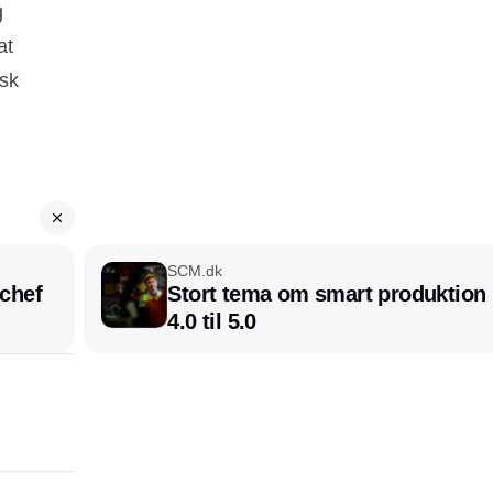
g
at
rsk
SCM.dk
chef
Stort tema om smart produktion i
4.0 til 5.0