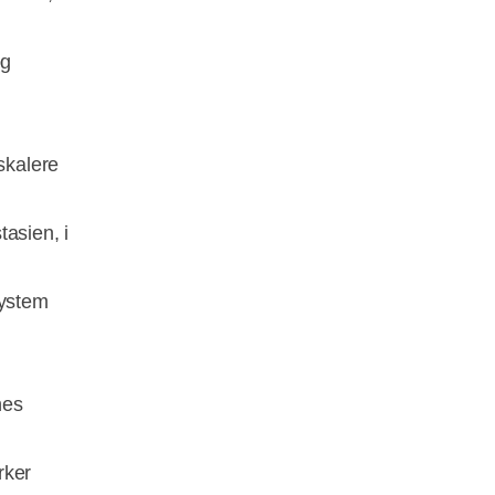
og
skalere
asien, i
System
nes
rker