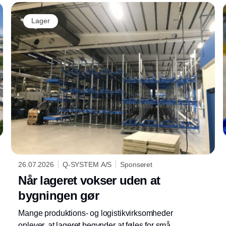
Lager
26.07.2026
Q-SYSTEM A/S
Sponseret
Når lageret vokser uden at
bygningen gør
Mange produktions- og logistikvirksomheder
oplever, at lageret begynder at føles for småt.