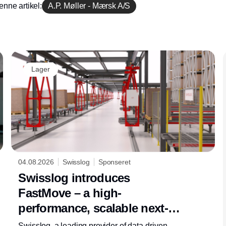
enne artikel:
A.P. Møller - Mærsk A/S
Annonce
Lager
04.08.2026
Swisslog
Sponseret
Swisslog introduces
FastMove – a high-
performance, scalable next-
generation monorail solution
Swisslog, a leading provider of data-driven