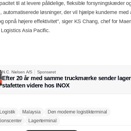
acitet til at levere pålidelige, fleksible forsyningskæder o
 automatiserede løsninger, der vil hjælpe kunderne med 
og opnå højere effektivitet", siger KS Chang, chef for Mae
Logistics Asia Pacific.
N.C. Nielsen A/S
Sponseret
Efter 20 år med samme truckmærke sender lager
stafetten videre hos INOX
Logistik
Malaysia
Den moderne logistikterminal
tionscenter
Lagerterminal