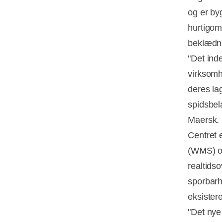
og er byg
hurtigom
beklædn
"Det ind
virksomh
deres lag
spidsbel
Maersk.
Centret
(WMS) og
realtids
sporbarh
eksister
"Det nye 