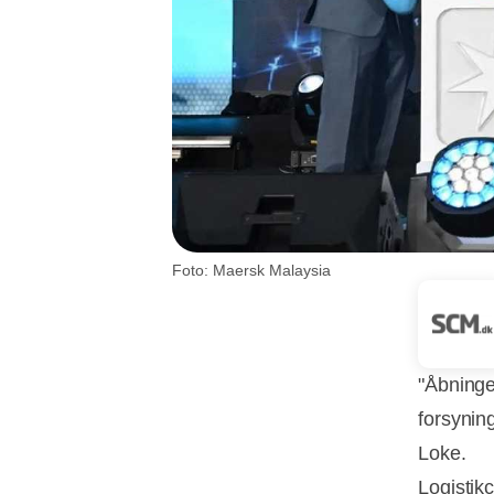
Foto: Maersk Malaysia
"Åbninge
forsynin
Loke.
Logistik