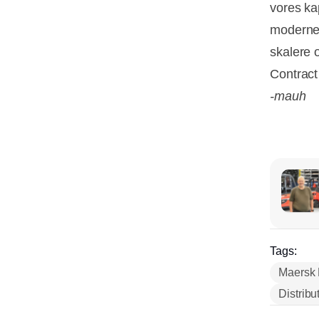
vores kap
moderne,
skalere 
Contract 
-mauh
Tags:
Maersk 
Distribu