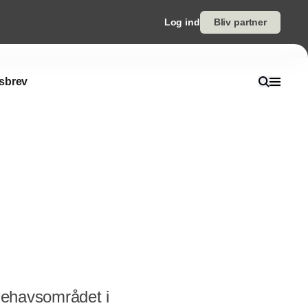
Log ind
Bliv partner
sbrev
illehavsområdet i