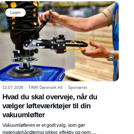
Lager
13.07.2026
TAWI Danmark AS
Sponseret
Hvad du skal overveje, når du
vælger løfteværktøjer til din
vakuumløfter
Vakuumløfteren er et godt valg, som gør
materialehåndtering sikker, effektiv og nem.