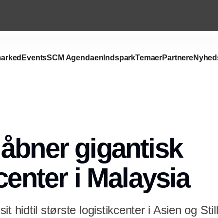
arked
Events
SCM Agendaen
Indspark
Temaer
Partnere
Nyhed
Annonce
åbner gigantisk
center i Malaysia
t hidtil største logistikcenter i Asien og St