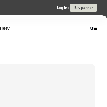
Log ind
Bliv partner
sbrev