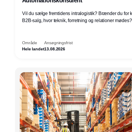
Automationskonsulent
Vil du sælge fremtidens intralogistik? Brænder du for
B2B-salg, hvor teknik, forretning og relationer mødes
du af at designe løsninger – ikke blot sælge produkter
arbejde med AGV/AMR, automation og systemintegrat
nogle af Danmarks mest spændende produktions- og
Område
Ansøgningsfrist
logistikvirksomheder?
Hele landet
13.08.2026