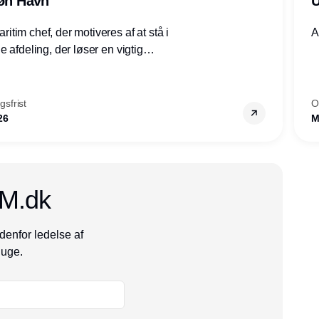
røn Havn
U
tim chef, der motiveres af at stå i
A
 afdeling, der løser en vigtig
mheder, Thyborøn by, Lemvig
vestjylland.
sfrist
O
26
M
CM.dk
denfor ledelse af
 uge.