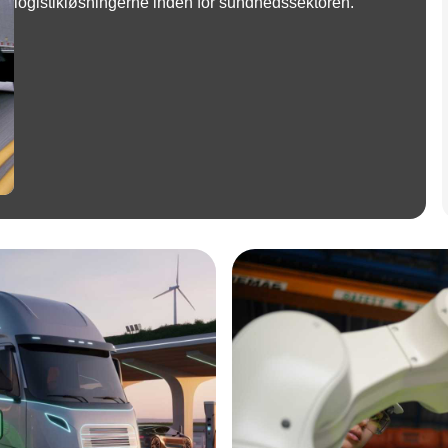
logistikløsningerne inden for sundhedssektoren.
Annonce