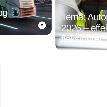
og
Tema: Autom
2026 – effek
fleksibilitet
Annonce