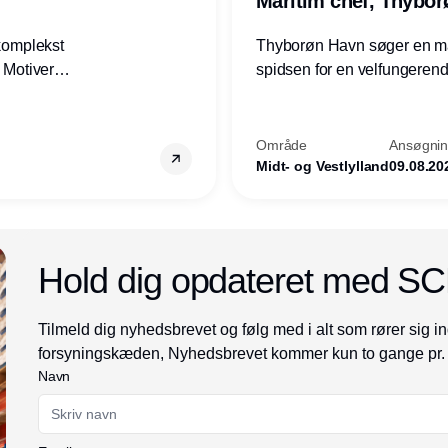
Maritim chef, Thybo
 komplekst
Thyborøn Havn søger en mari
? Motiveres
spidsen for en velfungerende
? Vil du
opgave for havnens virkso
ion hos
Kommune - og for hele Nord
Område
Ansøgning
Midt- og Vestlylland
09.08.20
Annonce
Hold dig opdateret med S
Tilmeld dig nyhedsbrevet og følg med i alt som rører sig in
forsyningskæden, Nyhedsbrevet kommer kun to gange pr.
Navn