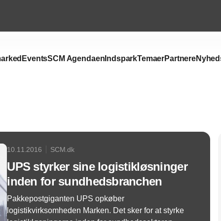
arked
Events
SCM Agendaen
Indspark
Temaer
Partnere
Nyhed
Annonce
10.11.2016
SCM.dk
UPS styrker sine logistikløsninger
inden for sundhedsbranchen
Pakkepostgiganten UPS opkøber
logistikvirksomheden Marken. Det sker for at styrke