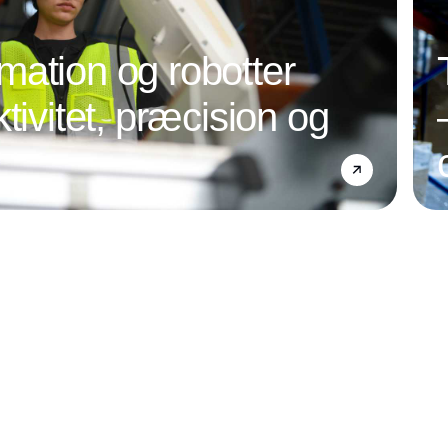
ation og robotter
tivitet, præcision og