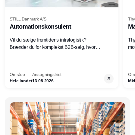
STILL Danmark A/S
Thy
Automationskonsulent
Ma
Vil du sælge fremtidens intralogistik?
Thy
Brænder du for komplekst B2B-salg, hvor
mot
teknik, forretning og relationer mødes?
vel
Motiveres du af at designe løsninger – ikke
opg
blot sælge produkter? Vil du arbejde med
Thy
Område
Ansøgningsfrist
Om
AGV/AMR, automation og
hel
Hele landet
13.08.2026
Mid
systemintegration hos nogle af Danmarks
mest spændende produktions- og
logistikvirksomheder?
Annonce