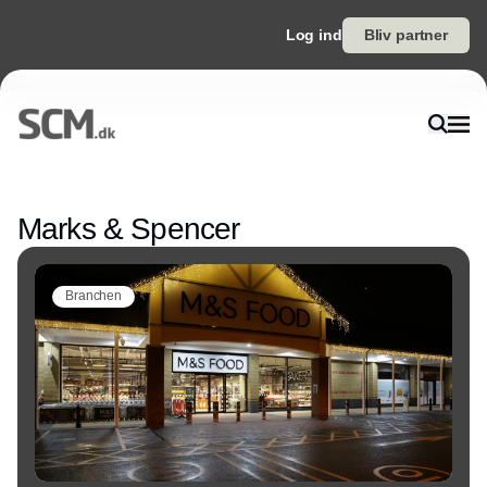
Log ind
Bliv partner
Annonce
Marks & Spencer
Branchen