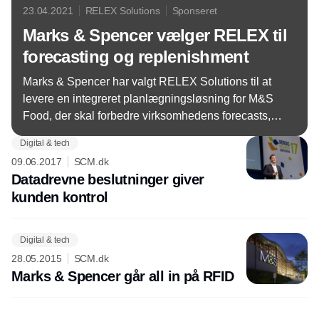
23.04.2021
RELEX Solutions
Sponseret
Marks & Spencer vælger RELEX til
forecasting og replenishment
Marks & Spencer har valgt RELEX Solutions til at
levere en integreret planlægningsløsning for M&S
Food, der skal forbedre virksomhedens forecasts,
ordreberegninger og allokeringsprocesser.
Digital & tech
09.06.2017
SCM.dk
Datadrevne beslutninger giver
kunden kontrol
Digital & tech
28.05.2015
SCM.dk
Marks & Spencer går all in på RFID
Annonce