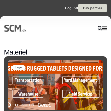
Log ind
Bliv partner
Annonce
Materiel
Lager