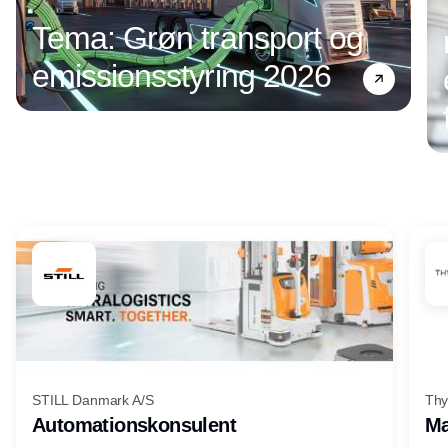
Tema: Grøn transport og
emissionsstyring 2026
Annonce
STILL Danmark A/S
Thy
Automationskonsulent
Ma