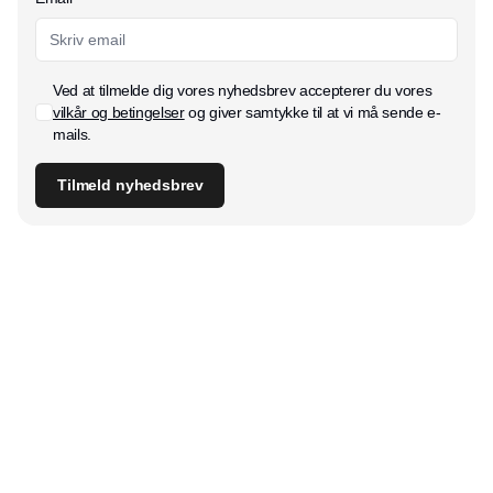
Ved at tilmelde dig vores nyhedsbrev accepterer du vores
vilkår og betingelser
og giver samtykke til at vi må sende e-
mails.
Tilmeld nyhedsbrev
Udgiver
Horisont Gruppen a/s
Strandlodsvej 44
2300 København S
Telefon:
53506060
www.horisontgruppen.dk