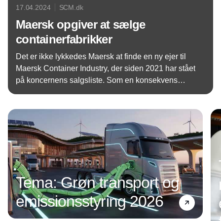
17.04.2024
SCM.dk
Maersk opgiver at sælge
containerfabrikker
Det er ikke lykkedes Maersk at finde en ny ejer til
Maersk Container Industry, der siden 2021 har stået
på koncernens salgsliste. Som en konsekvens
opgiver Maersk nu helt at sælge virksomheden fra.
Annonce
Det skriver ShippingWatch.
Tema: Grøn transport og
emissionsstyring 2026