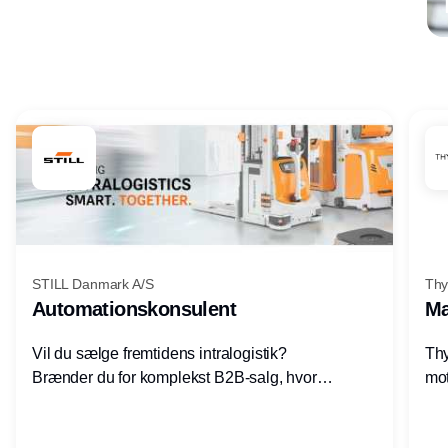
Annonce
STILL Danmark A/S
Thy
Automationskonsulent
Ma
Vil du sælge fremtidens intralogistik?
Thy
Brænder du for komplekst B2B-salg, hvor
mot
teknik, forretning og relationer mødes?
vel
Motiveres du af at designe løsninger – ikke
opg