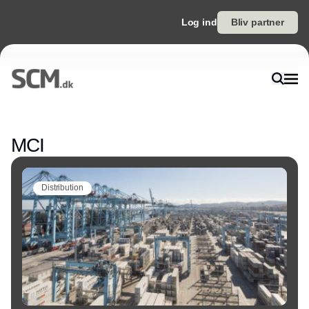
Log ind
Bliv partner
Annonce
MCI
Distribution