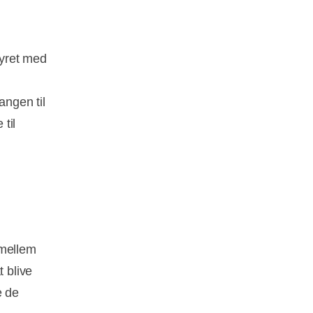
tyret med
angen til
til
 mellem
t blive
e de