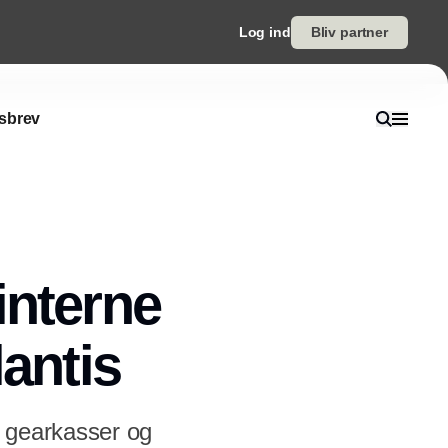
Log ind
Bliv partner
sbrev
interne
lantis
af gearkasser og