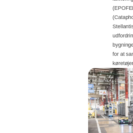
(EPOFER-
(Catapho
Stellant
udfordrin
bygninge
for at s
køretøjer