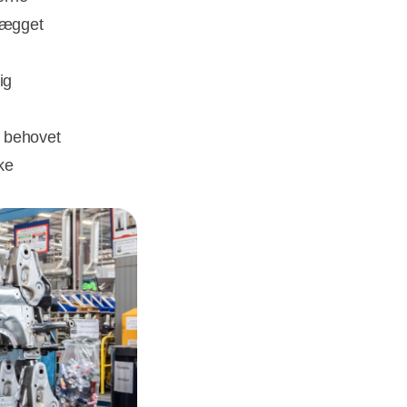
nlægget
ig
g behovet
ke