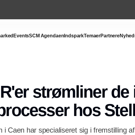
arked
Events
SCM Agendaen
Indspark
Temaer
Partnere
Nyhed
'er strømliner de 
kprocesser hos Stel
n i Caen har specialiseret sig i fremstilling 