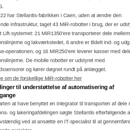
S.
22 har Stellantis-fabrikken i Caen, uden at ændre den
nde infrastruktur, taget 43 MiR-robotter i brug, der er uds
t Lift-systemet: 21 MiR1350'ere transporterer dele mellem
nslinjerne og lakværkstedet, 6 andre er tildelt ind- og udg
se-operationen, og 16 MiR250'ere leverer kasser med dele 
onslinjerne. De mobile robotter er udstyret med
dssensorer og kører døgnet rundt på anlægget.
 om de forskellige MiR-robotter her
linger til understøttelse af automatisering af
sgange
tarten at have benyttet en integrator til transporten af dele
ns- og lakeringafdelingen søgte Stellantis efterfølgende a
vstændig ved at ansætte en IT-specialist til at gennemfør