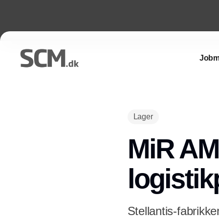
Jobm
Lager
MiR AMR
logisti
Stellantis-fabrikke