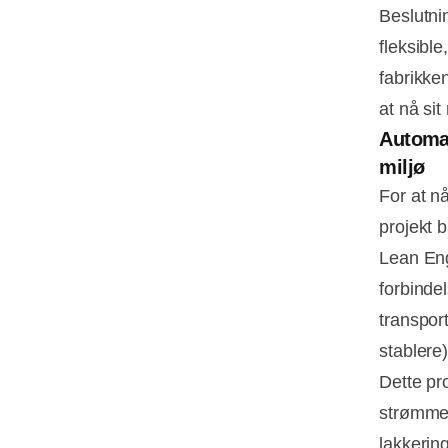
Beslutni
fleksibl
fabrikken
at nå si
Automat
miljø
For at nå
projekt 
Lean Eng
forbinde
transport
stablere
Dette pro
strømme:
lakkerin