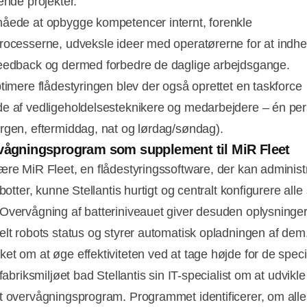
ende projekter.
åede at opbygge kompetencer internt, forenkle
rocesserne, udveksle ideer med operatørerne for at indh
eedback og dermed forbedre de daglige arbejdsgange.
ptimere flådestyringen blev der også oprettet en taskforce
e af vedligeholdelsesteknikere og medarbejdere – én per
rgen, eftermiddag, nat og lørdag/søndag).
vågningsprogram som supplement til MiR Fleet
ære MiR Fleet, en flådestyringssoftware, der kan administ
obotter, kunne Stellantis hurtigt og centralt konfigurere alle
Overvågning af batteriniveauet giver desuden oplysninge
elt robots status og styrer automatisk opladningen af dem
et om at øge effektiviteten ved at tage højde for de speci
 fabriksmiljøet bad Stellantis sin IT-specialist om at udvikle
t overvågningsprogram. Programmet identificerer, om alle