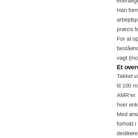
efterfølg
Han form
arbejdsp
præcis f
For at o
beståend
vagt (mo
Et over
Takket v
til 100 r
AMR’er. 
hver enk
Med ønsk
forhold i
dedikere