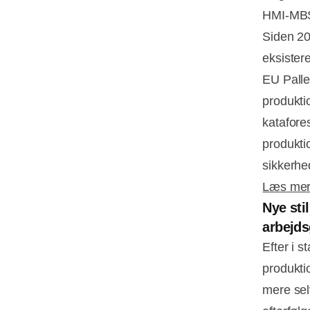
HMI-MB
Siden 20
eksistere
EU Palle
produktio
katafore
produkti
sikkerhe
Læs mere
Nye stil
arbejd
Efter i s
produktio
mere sel