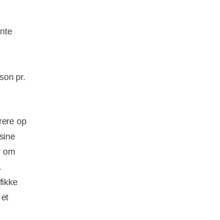
ente
son pr.
rere op
 sine
r om
.
fikke
 et