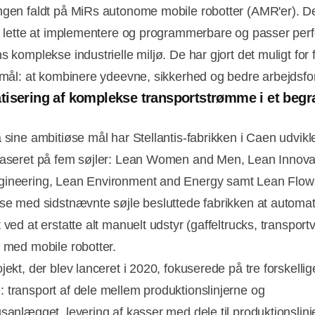
ngen faldt på MiRs autonome mobile robotter (AMR'er). D
e, lette at implementere og programmerbare og passer perfe
s komplekse industrielle miljø. De har gjort det muligt for
t mål: at kombinere ydeevne, sikkerhed og bedre arbejdsfo
isering af komplekse transportstrømme i et beg
 sine ambitiøse mål har Stellantis-fabrikken i Caen udvikle
baseret på fem søjler: Lean Women and Men, Lean Innova
ineering, Lean Environment and Energy samt Lean Flows
lse med sidstnævnte søjle besluttede fabrikken at automat
 ved at erstatte alt manuelt udstyr (gaffeltrucks, transpor
) med mobile robotter.
jekt, der blev lanceret i 2020, fokuserede på tre forskellig
 transport af dele mellem produktionslinjerne og
gsanlægget, levering af kasser med dele til produktionslinj