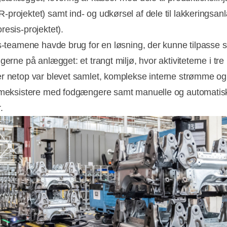
projektet) samt ind- og udkørsel af dele til lakkeringsa
resis-projektet).
is-teamene havde brug for en løsning, der kunne tilpasse s
gerne på anlægget: et trangt miljø, hvor aktiviteterne i tre
r netop var blevet samlet, komplekse interne strømme o
ameksistere med fodgængere samt manuelle og automatis
.