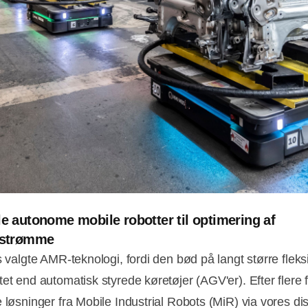
le autonome mobile robotter til optimering af
ikstrømme
s valgte AMR-teknologi, fordi den bød på langt større fleksi
tet end automatisk styrede køretøjer (AGV'er). Efter flere 
 løsninger fra Mobile Industrial Robots (MiR) via vores dis