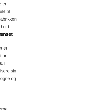
e er
kt til
 fabrikken
rhold.
rænset
t et
tion,
. I
isere sin
tvogne og
e
erne