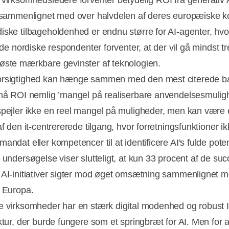
 virksomhedsledere forventer betydelig ROI fra generativ 
r sammenlignet med over halvdelen af deres europæiske ko
iske tilbageholdenhed er endnu større for AI-agenter, hvo
f de nordiske respondenter forventer, at der vil gå mindst tre
øste mærkbare gevinster af teknologien.
rsigtighed kan hænge sammen med den mest citerede ba
pnå ROI nemlig ’mangel på realiserbare anvendelsesmulig
spejler ikke en reel mangel på muligheder, men kan være 
af den it-centrererede tilgang, hvor forretningsfunktioner i
andat eller kompetencer til at identificere AI's fulde pote
 undersøgelse viser slutteligt, at kun 33 procent af de su
 AI-initiativer sigter mod øget omsætning sammenlignet 
i Europa.
e virksomheder har en stærk digital modenhed og robust I
ktur, der burde fungere som et springbræt for AI. Men for at