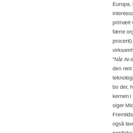
Europa, 
interess
primært 
færre or
procent).
virksomh
”Når AI-
den rent
teknolog
bo der, 
kernen i
siger Mi
Fremtids
også lav