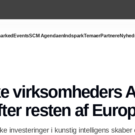
arked
Events
SCM Agendaen
Indspark
Temaer
Partnere
Nyhed
Annonce
e virksomheders A
fter resten af Euro
ke investeringer i kunstig intelligens skab