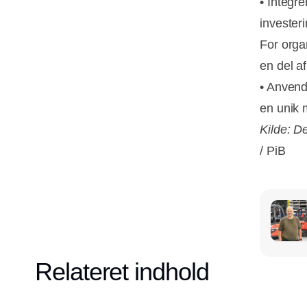
• Integr
invester
For organ
en del a
• Anvend
en unik 
Kilde: De
/ PiB
Relateret indhold