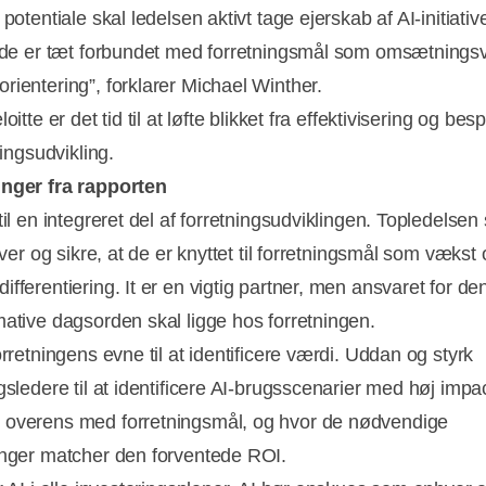
 potentiale skal ledelsen aktivt tage ejerskab af AI-initiativ
t de er tæt forbundet med forretningsmål som omsætning
rientering”, forklarer Michael Winther.
loitte er det tid til at løfte blikket fra effektivisering og bes
tningsudvikling.
inger fra rapporten
til en integreret del af forretningsudviklingen. Topledelsen 
tiver og sikre, at de er knyttet til forretningsmål som vækst
fferentiering. It er en vigtig partner, men ansvaret for de
mative dagsorden skal ligge hos forretningen.
orretningens evne til at identificere værdi. Uddan og styrk
gsledere til at identificere AI-brugsscenarier med høj impa
overens med forretningsmål, og hvor de nødvendige
inger matcher den forventede ROI.