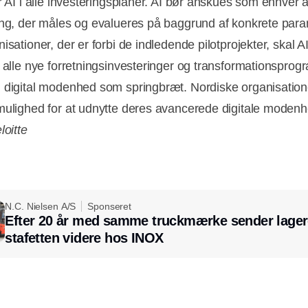
er AI i alle investeringsplaner. AI bør anskues som enhver
ing, der måles og evalueres på baggrund af konkrete para
isationer, der er forbi de indledende pilotprojekter, skal 
f alle nye forretningsinvesteringer og transformationspro
 digital modenhed som springbræt. Nordiske organisation
mulighed for at udnytte deres avancerede digitale moden
loitte
N.C. Nielsen A/S
Sponseret
Efter 20 år med samme truckmærke sender lager
stafetten videre hos INOX
Annonce