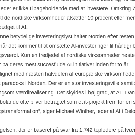
eder er ikke tilbageholdende med at investere. Omkring 
af de nordiske virksomheder afsætter 10 procent eller mer
budget til AI.
nne betydelige investeringslyst halter Norden efter resten
når det kommer til at omsætte AI-investeringer til håndgrib
ngsværdi. Kun en tredjedel af nordiske virksomheder høste
 på deres mest succesfulde AI-initiativer inden for to år
ignet med næsten halvdelen af europæiske virksomhede
et paradoks i Norden. Der er en stor investeringsvilje samt
angsom værdirealisering. Det skyldes i høj grad, at AI i D
olande ofte bliver betragtet som et it-projekt frem for en 
Annonce
gstransformation”, siger Michael Winther, leder af AI i Delo
elsen, der er baseret på svar fra 1.742 topledere på tvær