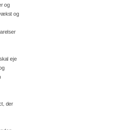
er og
svækst og
parelser
skal eje
 og
n
ct, der