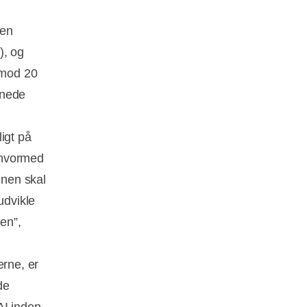
nen
), og
 mod 20
dnede
igt på
 hvormed
enen skal
udvikle
en”,
erne, er
de