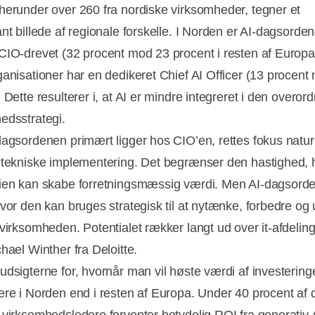
herunder over 260 fra nordiske virksomheder, tegner et
ant billede af regionale forskelle. I Norden er AI-dagsorde
CIO-drevet (32 procent mod 23 procent i resten af Europa
ganisationer har en dedikeret Chief AI Officer (13 procent
 Dette resulterer i, at AI er mindre integreret i den overor
edsstrategi.
dagsordenen primært ligger hos CIO’en, rettes fokus naturl
 tekniske implementering. Det begrænser den hastighed,
ien kan skabe forretningsmæssig værdi. Men AI-dagsord
hvor den kan bruges strategisk til at nytænke, forbedre og 
 virksomheden. Potentialet rækker langt ud over it-afdeling
chael Winther fra Deloitte.
udsigterne for, hvornår man vil høste værdi af investering
ere i Norden end i resten af Europa. Under 40 procent af 