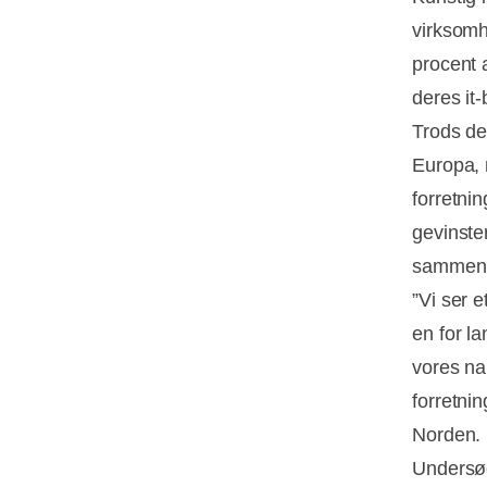
virksomh
procent 
deres it-
Trods de
Europa, 
forretni
gevinster
sammenl
”Vi ser 
en for l
vores nab
forretnin
Norden.
Undersøg