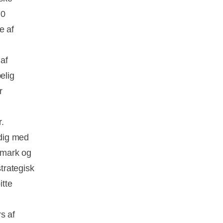
70
e af
 af
elig
r
r.
idig med
anmark og
strategisk
itte
s af