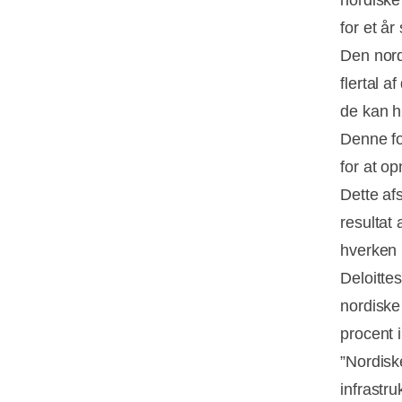
nordiske
for et å
Den nord
flertal a
de kan h
Denne fo
for at o
Dette af
resultat 
hverken m
Deloittes
nordiske
procent 
”Nordisk
infrastru