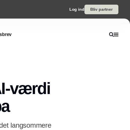
Log ind
Bliv partner
sbrev
I-værdi
pa
er det langsommere