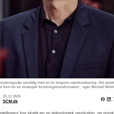
nvesteringsvilje samtidig med en for langsom værdirealisering. Det skyld
t frem for en strategisk forretningstransformation”, siger Michael Winthe
15.12.2025
SCM.dk
intelligens har skabt en ny teknologisk revolution, og nord