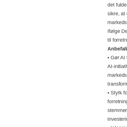
det fulde
sikre, a
markedso
Ifølge De
til forre
Anbefal
• Gør AI 
AI-initia
markedsdi
transfor
• Styrk f
forretnin
stemmer 
invester