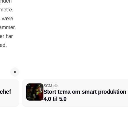
 anden
metre.
AI være
grammer.
er har
hed.
SCM.dk
chef
Stort tema om smart produktion i
4.0 til 5.0