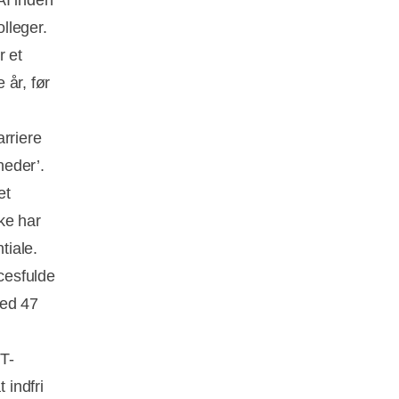
AI inden
lleger.
r et
 år, før
rriere
heder’.
et
kke har
ntiale.
ccesfulde
med 47
T-
 indfri