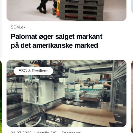
SCM.dk
Palomat øger salget markant
på det amerikanske marked
ESG & Resiliens
21.07.2026
Antalis A/S
Sponseret