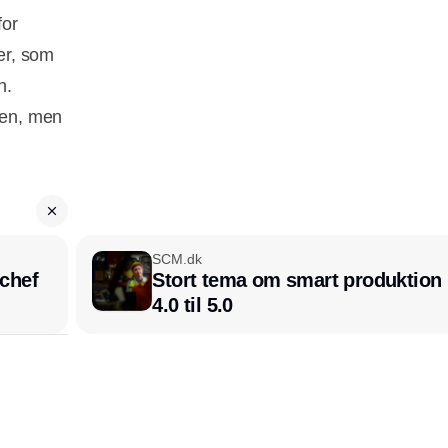
for
er, som
en.
ren, men
.
SCM.dk
chef
Stort tema om smart produktion i
4.0 til 5.0