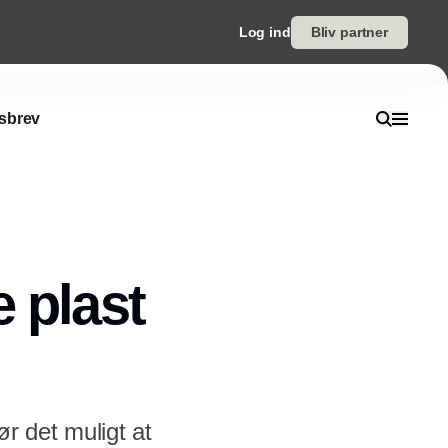
Log ind
Bliv partner
sbrev
 plast
ør det muligt at