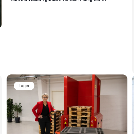
levering bliver endnu vigtigere og tillid bliver
en afgørende valuta. Og så forventer
forbrugerne bæredygtighed som en selvfølge.
Sådan lyder nogle af hovedtendenserne for
global e-handel de kommende år.
Lager