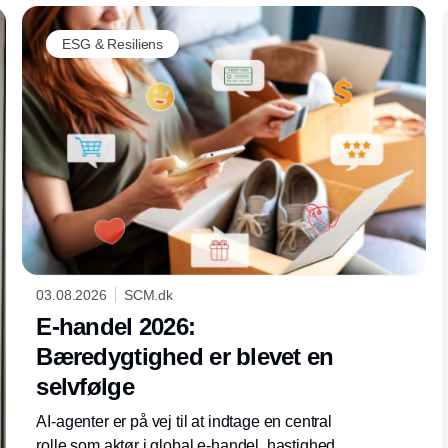
ESG & Resiliens
03.08.2026
SCM.dk
E-handel 2026:
Bæredygtighed er blevet en
selvfølge
AI-agenter er på vej til at indtage en central
rolle som aktør i global e-handel, hastighed i