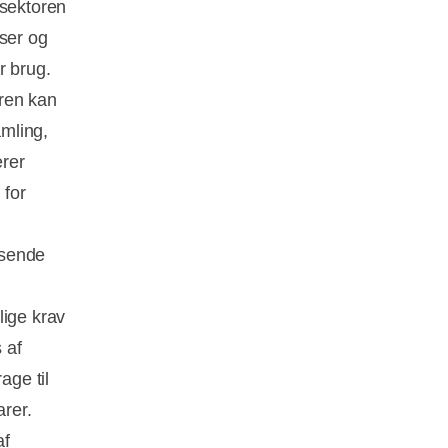
ssektoren
oser og
r brug.
oren kan
mling,
rer
 for
ksende
lige krav
 af
ge til
rer.
af