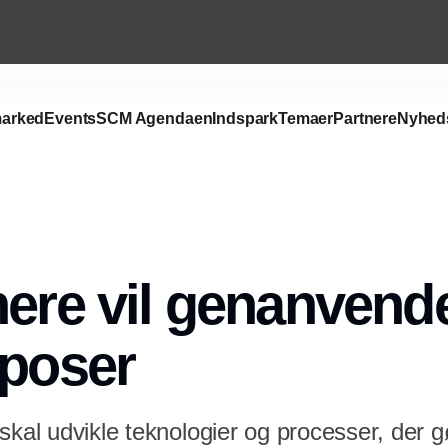
arked
Events
SCM Agendaen
Indspark
Temaer
Partnere
Nyhed
Annonce
nere vil genanvende
dposer
skal udvikle teknologier og processer, der g