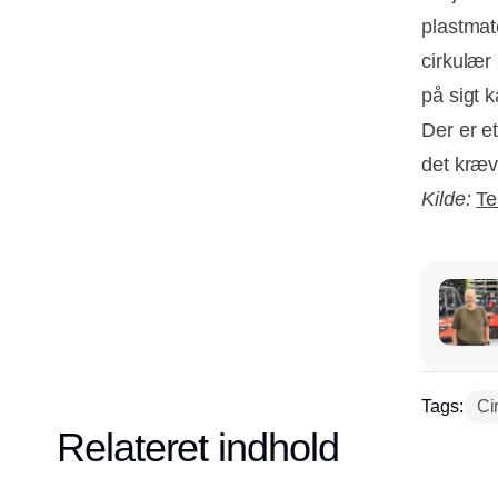
plastmat
cirkulær
på sigt 
Der er e
det kræv
Kilde:
Te
Tags:
Ci
Relateret indhold