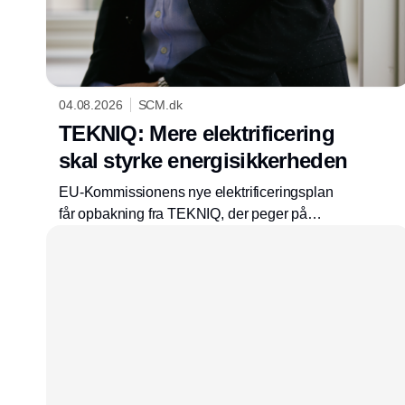
04.08.2026
SCM.dk
TEKNIQ: Mere elektrificering
skal styrke energisikkerheden
EU-Kommissionens nye elektrificeringsplan
får opbakning fra TEKNIQ, der peger på
lavere elafgifter og øget elektrificering som
centrale greb til at styrke
forsyningssikkerheden og den grønne
omstilling.