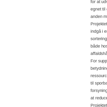
for at u
egnet ti
anden me
Projekte
indgå i 
sorterin
både hos
affaldsh
For suppl
betydnin
ressourc
til sporb
forsynin
at reduc
Projekte