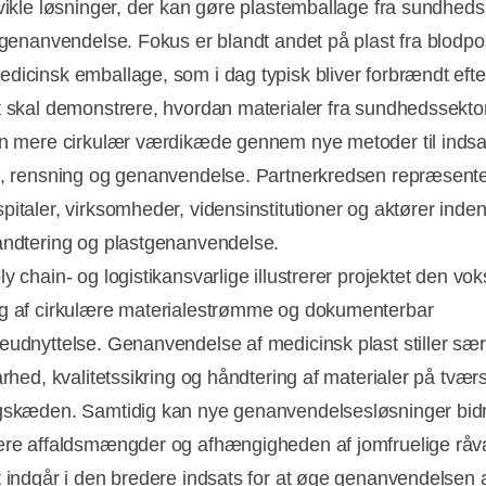
dvikle løsninger, der kan gøre plastemballage fra sundhed
l genanvendelse. Fokus er blandt andet på plast fra blodp
dicinsk emballage, som i dag typisk bliver forbrændt efte
t skal demonstrere, hvordan materialer fra sundhedssekt
en mere cirkulær værdikæde gennem nye metoder til indsa
g, rensning og genanvendelse. Partnerkredsen repræsente
pitaler, virksomheder, vidensinstitutioner og aktører inden
åndtering og plastgenanvendelse.
y chain- og logistikansvarlige illustrerer projektet den vo
g af cirkulære materialestrømme og dokumenterbar
eudnyttelse. Genanvendelse af medicinsk plast stiller sær
Annonce
arhed, kvalitetssikring og håndtering af materialer på tværs
gskæden. Samtidig kan nye genanvendelsesløsninger bidra
ere affaldsmængder og afhængigheden af jomfruelige råva
t indgår i den bredere indsats for at øge genanvendelsen 