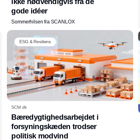
ikke nødvendigvis fra de
gode idéer
Sommerhilsen fra SCANLOX
ESG & Resiliens
SCM.dk
Bæredygtighedsarbejdet i
forsyningskæden trodser
politisk modvind