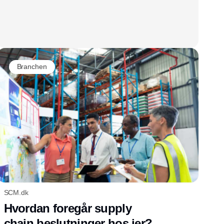
Branchen
SCM.dk
Hvordan foregår supply
chain beslutninger hos jer?