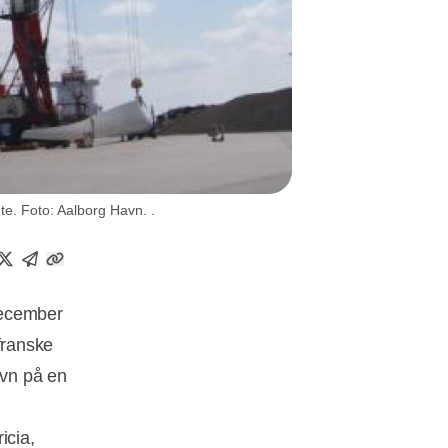
te. Foto: Aalborg Havn. .
 december
 franske
avn på en
icia,