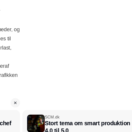
r
heder, og
s til
last,
eraf
rafikken
SCM.dk
chef
Stort tema om smart produktion i
4.0 til 5.0