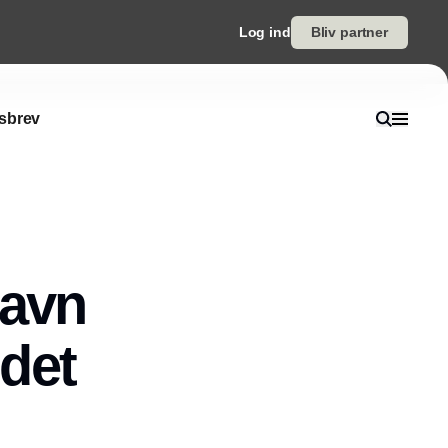
Log ind
Bliv partner
sbrev
avn 
 det