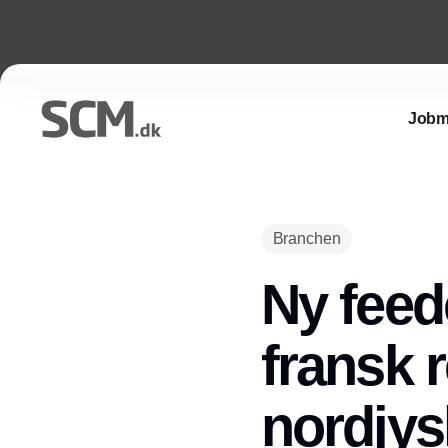
Jobm
Branchen
Ny feede
fransk r
nordjys