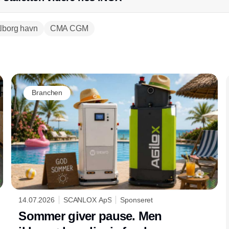
lborg havn
CMA CGM
Annonce
Branchen
14.07.2026
SCANLOX ApS
Sponseret
Sommer giver pause. Men