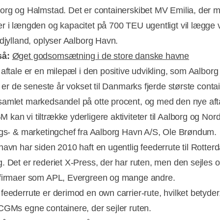
org og Halmstad. Det er containerskibet MV Emilia, der 
r i længden og kapacitet på 700 TEU ugentligt vil lægge 
rdjylland, oplyser Aalborg Havn.
så:
Øget godsomsætning i de store danske havne
 aftale er en milepæl i den positive udvikling, som Aalbor
Vi er de seneste år vokset til Danmarks fjerde største cont
Annonce
amlet markedsandel på otte procent, og med den nye af
an vi tiltrække yderligere aktiviteter til Aalborg og Nordj
lgs- & marketingchef fra Aalborg Havn A/S, Ole Brøndum.
havn har siden 2010 haft en ugentlig feederrute til Rotte
. Det er rederiet X-Press, der har ruten, men den sejles 
firmaer som APL, Evergreen og mange andre.
feederrute er derimod en own carrier-rute, hvilket betyder,
GMs egne containere, der sejler ruten.