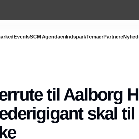
arked
Events
SCM Agendaen
Indspark
Temaer
Partnere
Nyhed
Annonce
rrute til Aalborg H
ederigigant skal til
ke