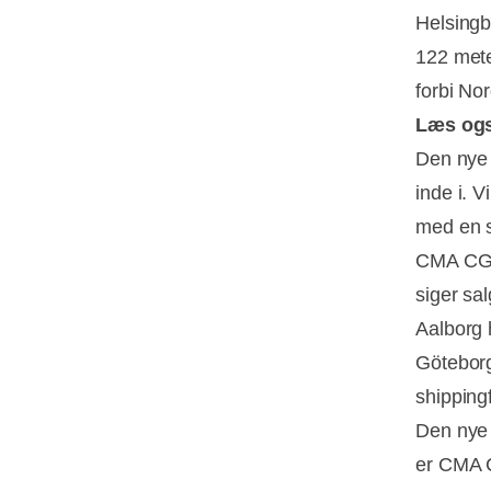
Helsingb
122 mete
forbi No
Læs og
Den nye
inde i. 
med en s
CMA CGM k
siger sa
Aalborg 
Göteborg
shipping
Den nye 
er CMA C