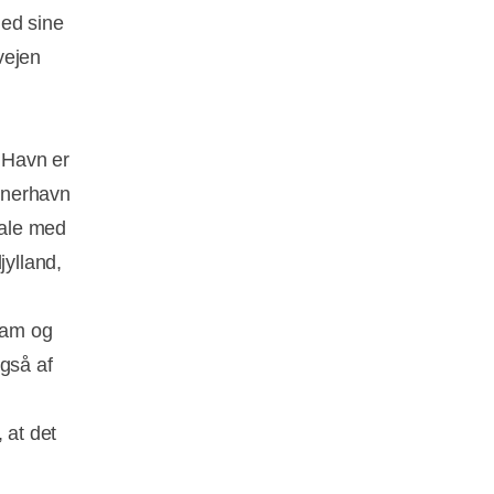
med sine
vejen
g Havn er
ainerhavn
tale med
ylland,
rdam og
også af
 at det