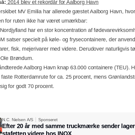
så:
2014 blev et rekordår for Aalborg Havn
rskibet MV Emilia har allerede gæstet Aalborg Havn, hvo
en for ruten ikke har været umærkbar:
g Nordjylland har en stor koncentration af fødevarevirksom
satser specielt på køle- og frysecontainere, der anvende
arer, fisk, mejerivarer med videre. Derudover naturligvis tør
r Ole Brøndum.
åndterede Aalborg Havn knap 63.000 containere (TEU). H
 faste Rotterdamrute for ca. 25 procent, mens Grønlandst
sig for godt 70 procent.
N.C. Nielsen A/S
Sponseret
Efter 20 år med samme truckmærke sender lager
stafetten videre hos INOX