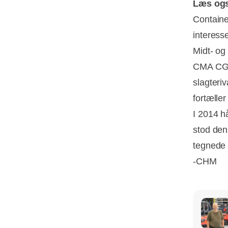
Læs og
Containe
interess
Midt- o
CMA CGM 
slagteriv
fortælle
I 2014 h
stod den
tegnede 
-CHM