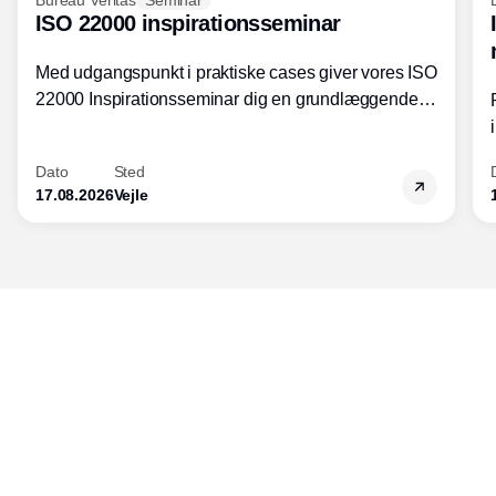
ISO 22000 inspirationsseminar
Med udgangspunkt i praktiske cases giver vores ISO
22000 Inspirationsseminar dig en grundlæggende
forståelse for fortolkning af ISO 22000 standardens
kravelementer og opbygning samt
Dato
Sted
fødevarestandardens integration med andre
17.08.2026
Vejle
standarder.
Udgiver
Horisont Gruppen a/s
Strandlodsvej 44