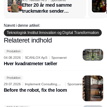
N.C. Nielsen A/S
Sponseret
Efter 20 år med samme
truckmærke sender
lagerchef stafetten videre
hos INOX
Nævnt i denne artikel:
Teknologisk Institut Innovation og Digital Transformation
Relateret indhold
Annonce
Produktion
04.08.2026
SCANLOX ApS
Sponseret
Hver kvadratmeter tæller
Produktion
29.07.2026
Implement Consulting
Sponseret
Group
Before the robot, fix the loom