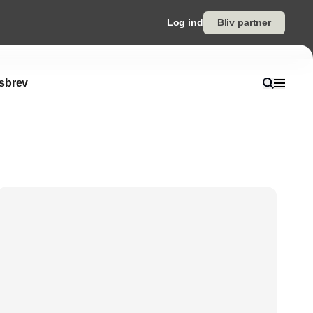
Log ind
Bliv partner
sbrev