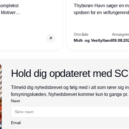
 komplekst
Thyborøn Havn søger en mari
? Motiveres
spidsen for en velfungerende
? Vil du
opgave for havnens virkso
ion hos
Kommune - og for hele Nord
Område
Ansøgning
Midt- og Vestlylland
09.08.20
Annonce
Hold dig opdateret med S
Tilmeld dig nyhedsbrevet og følg med i alt som rører sig in
forsyningskæden, Nyhedsbrevet kommer kun to gange pr.
Navn
Email