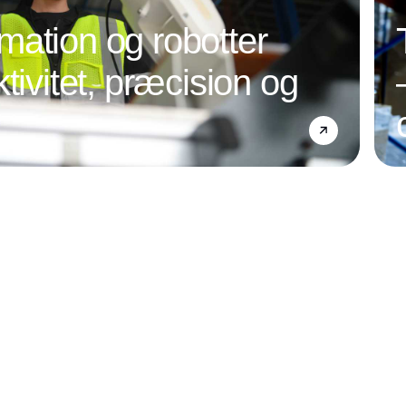
ation og robotter
tivitet, præcision og