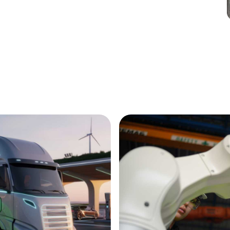
laboratorie- og logistikbygning. Kontrakten har en
værdi på cirka 200 millioner kroner.
Annonce