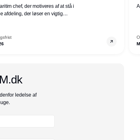
tim chef, der motiveres af at stå i
A
 afdeling, der løser en vigtig
mheder, Thyborøn by, Lemvig
vestjylland.
sfrist
O
26
M
CM.dk
denfor ledelse af
 uge.