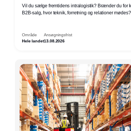
Vil du sælge fremtidens intralogistik? Brænder du for
B2B-salg, hvor teknik, forretning og relationer mødes
du af at designe løsninger – ikke blot sælge produkter
arbejde med AGV/AMR, automation og systemintegrat
nogle af Danmarks mest spændende produktions- og
Område
Ansøgningsfrist
logistikvirksomheder?
Hele landet
13.08.2026