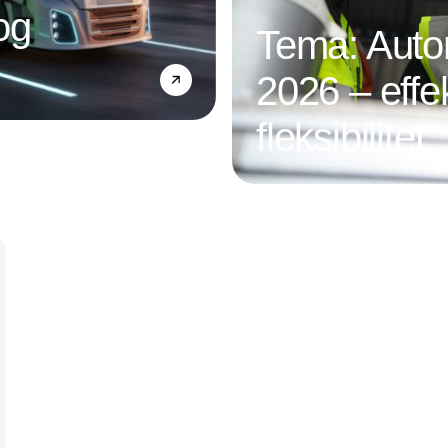
og
Tema: Autom
2026 – effek
fleksibilitet
Annonce