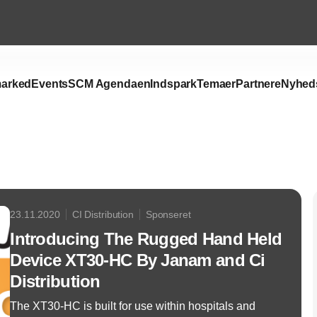
arked
Events
SCM Agendaen
Indspark
Temaer
Partnere
Nyhed
Annonce
23.11.2020
CI Distribution
Sponseret
Introducing The Rugged Hand Held
Device XT30-HC By Janam and Ci
Distribution
The XT30-HC is built for use within hospitals and