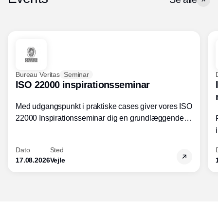
Bureau Veritas
Seminar
ISO 22000 inspirationsseminar
Med udgangspunkt i praktiske cases giver vores ISO
22000 Inspirationsseminar dig en grundlæggende
forståelse for fortolkning af ISO 22000 standardens
kravelementer og opbygning samt
Dato
Sted
fødevarestandardens integration med andre
17.08.2026
Vejle
standarder.