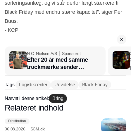
sorteringsanlæg, og vi står derfor langt stærkere til
Black Friday med endnu større kapacitet”, siger Per
Buus.
- KCP
N.C. Nielsen A/S
Sponseret
Efter 20 år med samme
truckmærke sender
lagerchef stafetten videre
hos INOX
Tags:
Logistikcenter
Udvidelse
Black Friday
Nævnt i denne artikel:
Bring
Relateret indhold
Annonce
Distribution
06.08.2026
SCM.dk