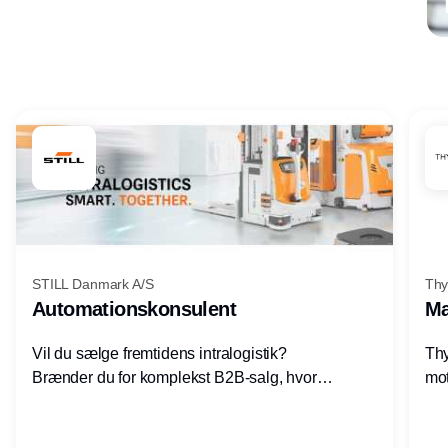
Annonce
STILL Danmark A/S
Thy
Automationskonsulent
Ma
Vil du sælge fremtidens intralogistik?
Thy
Brænder du for komplekst B2B-salg, hvor
mot
teknik, forretning og relationer mødes?
vel
Motiveres du af at designe løsninger – ikke
opg