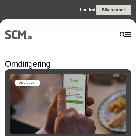
Log ind
Bliv partner
Annonce
Omdirigering
Distribution