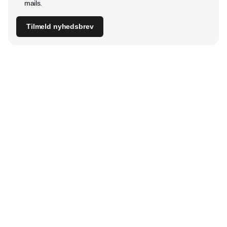
mails.
Tilmeld nyhedsbrev
Udgiver
Horisont Gruppen a/s
Strandlodsvej 44
2300 København S
Telefon:
53506060
www.horisontgruppen.dk
Indhold
Digital & tech
Produktion
Jobmarked
Distribution
Sourcing
Partnere