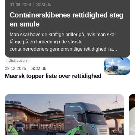
01.06.2026
SCM.dk
Containerskibenes rettidighed steg
en smule
Man skal have de kraftige briller på, hvis man skal
få øje på en forbedring i de største
containerrederiers gennemsnitlige rettidighed i april
- den steg nemlig kun med 0,4 procent til nu 62,4
Distribution
procent.
29.12.2025
SCM.dk
Maersk topper liste over rettidighed
Annonce