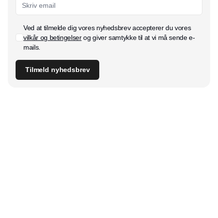
Ved at tilmelde dig vores nyhedsbrev accepterer du vores
vilkår og betingelser
og giver samtykke til at vi må sende e-
mails.
Tilmeld nyhedsbrev
Udgiver
Horisont Gruppen a/s
Strandlodsvej 44
2300 København S
Telefon:
53506060
www.horisontgruppen.dk