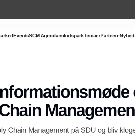
arked
Events
SCM Agendaen
Indspark
Temaer
Partnere
Nyhed
informationsmøde
 Chain Managemen
ly Chain Management på SDU og bliv klog