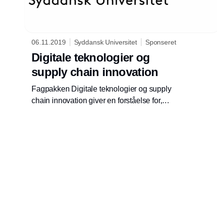
06.11.2019
Syddansk Universitet
Sponseret
Digitale teknologier og
supply chain innovation
Fagpakken Digitale teknologier og supply
chain innovation giver en forståelse for,
hvordan supply chain området udgør kilder til
konkurrencekraft for både private
virksomheder og offentlige organisationer.