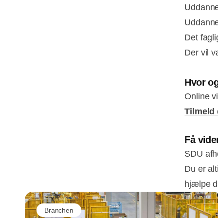
Uddannel
Uddanne
Det fagli
Der vil 
Hvor o
Online v
Tilmeld 
Få vid
SDU afh
Du er al
hjælpe d
Branchen