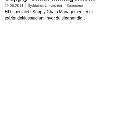
på SDU's HD-studie i
19.06.2014
Syddansk Universitet
Sponseret
HD-specialet i Supply Chain Management er et
Kolding
toårigt deltidsstudium, hvor du tilegner dig
helhedsorienterede kompetencer til at forbedre
virksomheders konkurrencekraft.