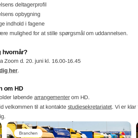
sens deltagerprofil
lsens opbygning
ge indhold i fagene
være mulighed for at stille spørgsmål om uddannelsen.
g hvornår?
ia Zoom d. 20. juni kl. 16.00-16.45
dig her
.
en om HD
older løbende
arrangementer
om HD.
tid velkommen til at kontakte
studiesekretariatet
. Vi er klar 
ig.
Branchen