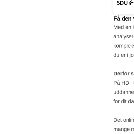
Få den 
Med en H
analyser
kompleks
du er i jo
Derfor s
På HD i 
uddannel
for dit 
Det onli
mange mu