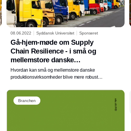
08.06.2022
Syddansk Universitet
Sponseret
Gå-hjem-møde om Supply
Chain Resilience - i små og
mellemstore danske
produktionsvirksomheder
Hvordan kan små og mellemstore danske
produktionsvirksomheder blive mere robuste
overfor forstyrrelser i forsyningskæderne?
Branchen