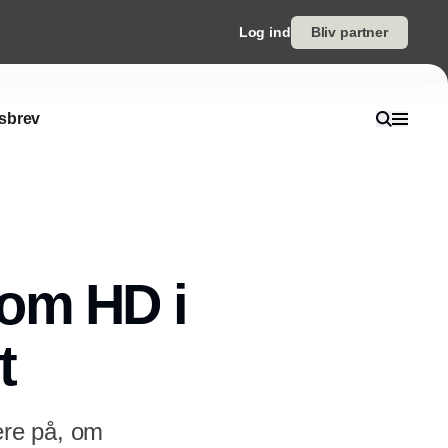
Log ind
Bliv partner
sbrev
 om HD i
t
ere på, om