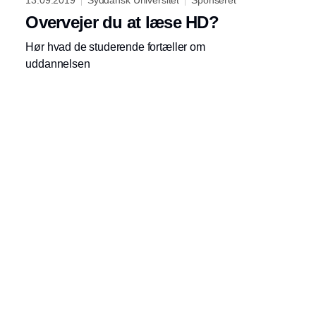
13.09.2019
Syddansk Universitet
Sponseret
Overvejer du at læse HD?
Hør hvad de studerende fortæller om
uddannelsen
Indhold