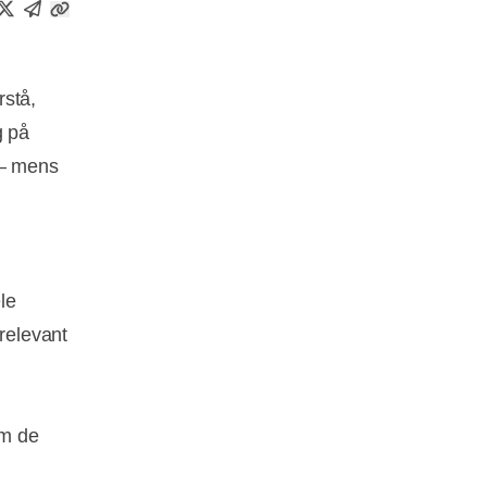
rstå,
g på
 – mens
le
 relevant
om de