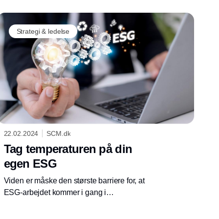
Strategi & ledelse
22.02.2024
SCM.dk
Tag temperaturen på din
egen ESG
Viden er måske den største barriere for, at
ESG-arbejdet kommer i gang i
virksomhederne. Tag del i undersøgelse om
ESG i værdikæden og brug chancen til at