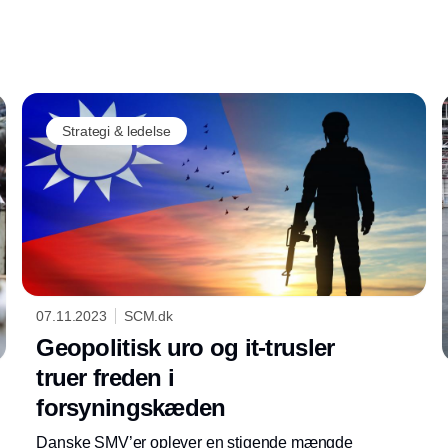
tværs af små og store virksomheder og
brancher. Det gælder særligt for de store
virksomheder, hvor det kommende CSRD-
direktiv skubber på udviklingen. Det viser en
undersøgelse fra SCM Panelet, der er et
Strategi & ledelse
samarbejde mellem SDU og scm.dk.
07.11.2023
SCM.dk
Geopolitisk uro og it-trusler
truer freden i
forsyningskæden
Danske SMV’er oplever en stigende mængde