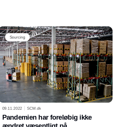
blive klogere på, hvor I egentlig står, og hvilke
nye muligheder I eventuelt har.
Sourcing
09.11.2022
SCM.dk
Pandemien har foreløbig ikke
ændret væsentligt på