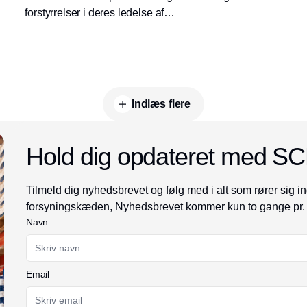
forstyrrelser i deres ledelse af
forsyningskæder, og to af de tunge er
geopolitisk uro og it-sikkerhed. SDU lancerer
derfor med støtte fra Industriens Fond et
ambitiøst toårigt projekt, der skal hjælpe
danske SMV’er med beredskab på særligt
Indlæs flere
disse to områder.
Hold dig opdateret med S
Tilmeld dig nyhedsbrevet og følg med i alt som rører sig in
forsyningskæden, Nyhedsbrevet kommer kun to gange pr.
Navn
Email