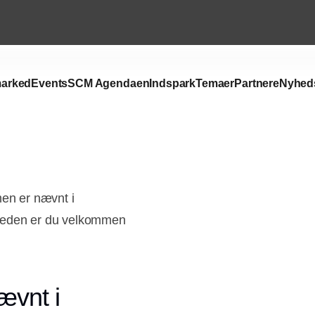
arked
Events
SCM Agendaen
Indspark
Temaer
Partnere
Nyhed
men er nævnt i
mheden er du velkommen
ævnt i