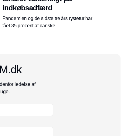
indkøbsadfærd
Pandemien og de sidste tre års rystetur har
fået 35 procent af danske
produktionsvirksomheder til at skifte
sourcingstrategi fra globalt til lokalt fokus. Det
er først og fremmest prissvingninger på
råvarer og komponenter, der får
virksomhederne til at forsøge at reducere
CM.dk
risici. Men 65 procent har netop ikke ændret
strategi. Endnu.
denfor ledelse af
 uge.