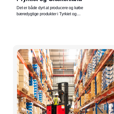
Det er både dyrt at producere og købe
bæredygtige produkter i Tyrkiet og
Grækenland. Derfor kræver udvikling af
bæredygtighed i første omgang markedskrav
og reguleringer fra stat og EU. I anden
omgang kræver det også en kulturel
omstilling. Det konkluderer en gruppe
studerende fra SDU efter deres feltstudie.