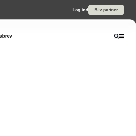
Log ind
Bliv partner
sbrev