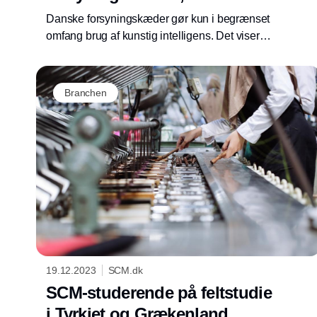
måske skulle tro
Danske forsyningskæder gør kun i begrænset
omfang brug af kunstig intelligens. Det viser
en undersøgelse fra SCM Panelet.
Undersøgelsen viser for eksempel, at der er
langt mellem både strategier og konkret
Branchen
praksis.
19.12.2023
SCM.dk
SCM-studerende på feltstudie
i Tyrkiet og Grækenland